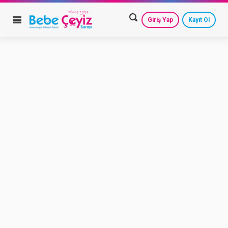
Giriş Yap
Kayıt Ol
HESAP AYARLARIM
GEÇMİŞ SİPARİŞLERİM
GÜVENLİ ÇIKIŞ