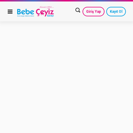
Giriş Yap
Kayıt Ol
HESAP AYARLARIM
GEÇMİŞ SİPARİŞLERİM
GÜVENLİ ÇIKIŞ