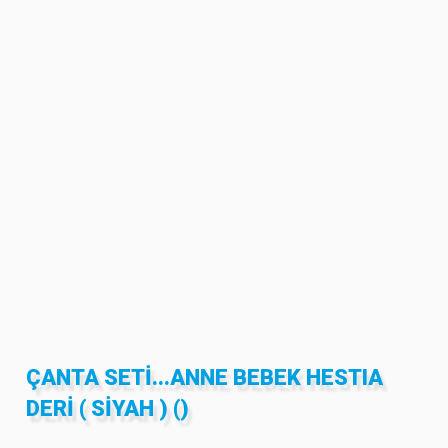
ÇANTA SETI...ANNE BEBEK HESTIA
DERI ( SIYAH ) ()