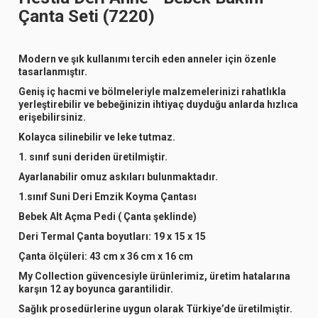
Çanta Seti (7220)
Modern ve şık kullanımı tercih eden anneler için özenle
tasarlanmıştır.
Geniş iç hacmi ve bölmeleriyle malzemelerinizi rahatlıkla
yerleştirebilir ve bebeğinizin ihtiyaç duyduğu anlarda hızlıca
erişebilirsiniz.
Kolayca silinebilir ve leke tutmaz.
1. sınıf suni deriden üretilmiştir.
Ayarlanabilir omuz askıları bulunmaktadır.
1.sınıf Suni Deri Emzik Koyma Çantası
Bebek Alt Açma Pedi ( Çanta şeklinde)
Deri Termal Çanta boyutları: 19 x 15 x 15
Çanta ölçüleri: 43 cm x 36 cm x 16 cm
My Collection güvencesiyle ürünlerimiz, üretim hatalarına
karşın 12 ay boyunca garantilidir.
Sağlık prosedürlerine uygun olarak Türkiye’de üretilmiştir.