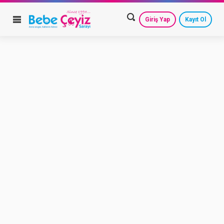
Giriş Yap
Kayıt Ol
HESAP AYARLARIM
GEÇMİŞ SİPARİŞLERİM
GÜVENLİ ÇIKIŞ