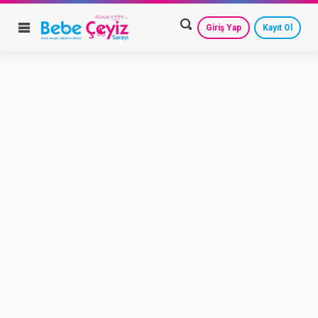
Giriş Yap
Kayıt Ol
HESAP AYARLARIM
GEÇMİŞ SİPARİŞLERİM
GÜVENLİ ÇIKIŞ