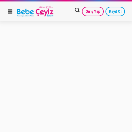
Giriş Yap
Kayıt Ol
HESAP AYARLARIM
GEÇMİŞ SİPARİŞLERİM
GÜVENLİ ÇIKIŞ