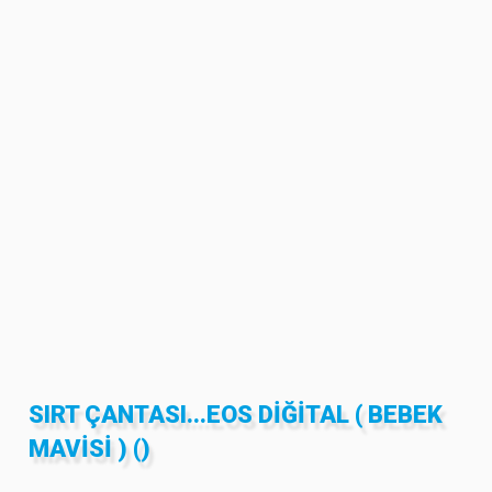
SIRT ÇANTASI...EOS DIĞITAL ( BEBEK
MAVISI ) ()