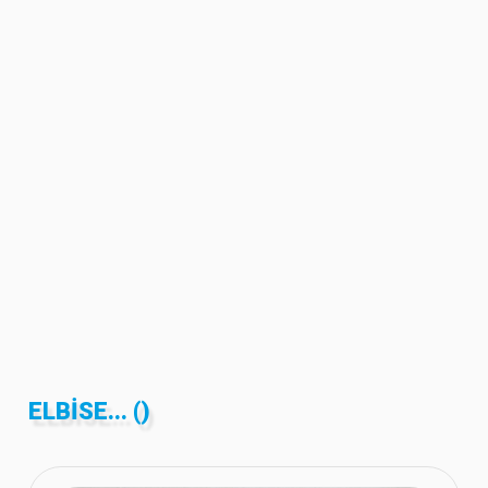
ELBISE... ()