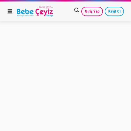
Giriş Yap
Kayıt Ol
HESAP AYARLARIM
GEÇMİŞ SİPARİŞLERİM
GÜVENLİ ÇIKIŞ