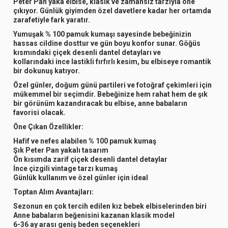
Peter Pan yaka elbise
, klasik ve zamansız tarzıyla öne
çıkıyor. Günlük giyimden özel davetlere kadar her ortamda
zarafetiyle fark yaratır.
Yumuşak
% 100 pamuk
kumaşı sayesinde bebeğinizin
hassas cildine dosttur ve gün boyu konfor sunar. Göğüs
kısmındaki
çiçek desenli dantel detayları
ve
kollarındaki
ince lastikli fırfırlı kesim
, bu elbiseye romantik
bir dokunuş katıyor.
Özel günler, doğum günü partileri ve fotoğraf çekimleri
için
mükemmel bir seçimdir. Bebeğinize hem rahat hem de şık
bir görünüm kazandıracak bu elbise, anne babaların
favorisi olacak.
Öne Çıkan Özellikler:
Hafif ve nefes alabilen % 100 pamuk kumaş
Şık Peter Pan yakalı tasarım
Ön kısımda zarif çiçek desenli dantel detaylar
İnce çizgili vintage tarzı kumaş
Günlük kullanım ve özel günler için ideal
Toptan Alım Avantajları:
Sezonun en çok tercih edilen kız bebek elbiselerinden biri
Anne babaların beğenisini kazanan klasik model
6-36 ay arası geniş beden seçenekleri