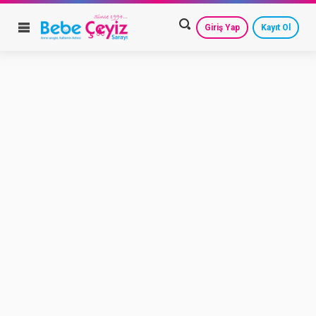
Giriş Yap
Kayıt Ol
HESAP AYARLARIM
GEÇMİŞ SİPARİŞLERİM
GÜVENLİ ÇIKIŞ