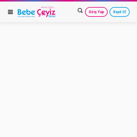
Giriş Yap
Kayıt Ol
HESAP AYARLARIM
GEÇMİŞ SİPARİŞLERİM
GÜVENLİ ÇIKIŞ