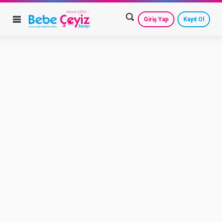
Giriş Yap
Kayıt Ol
HESAP AYARLARIM
GEÇMİŞ SİPARİŞLERİM
GÜVENLİ ÇIKIŞ