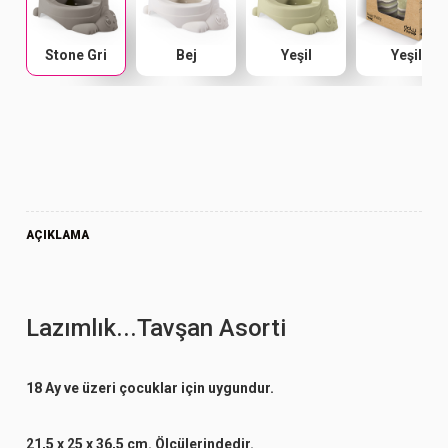
Stone Gri
Bej
Yeşil
Yeşil
AÇIKLAMA
Lazımlık...Tavşan Asorti
18 Ay ve üzeri çocuklar için uygundur.
21,5 x 25 x 36,5 cm. Ölçülerindedir.