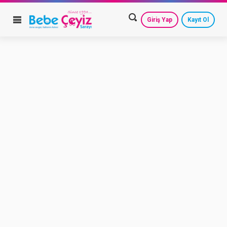
Giriş Yap
Kayıt Ol
HESAP AYARLARIM
GEÇMİŞ SİPARİŞLERİM
GÜVENLİ ÇIKIŞ