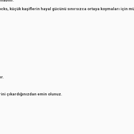
labilir.
ocks, küçük kaşiflerin hayal gücünü sınırsızca ortaya koymaları için 
r.
i çıkardığınızdan emin olunuz.