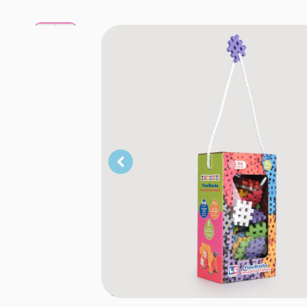
.
.
.
.