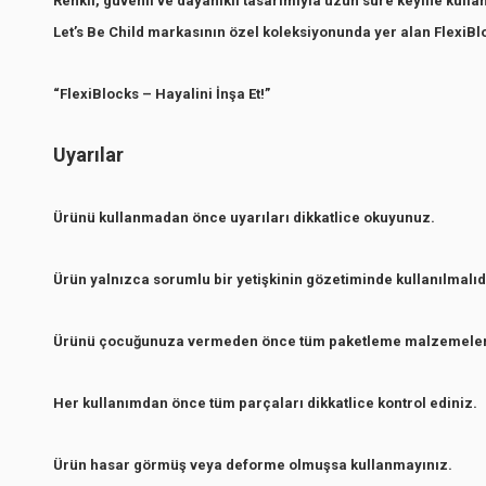
Renkli, güvenli ve dayanıklı tasarımıyla uzun süre keyifle kullanı
.
Let’s Be Child markasının özel koleksiyonunda yer alan FlexiBl
“FlexiBlocks – Hayalini İnşa Et!”
Uyarılar
Ürünü kullanmadan önce uyarıları dikkatlice okuyunuz.
Ürün yalnızca sorumlu bir yetişkinin gözetiminde kullanılmalıdı
Ürünü çocuğunuza vermeden önce tüm paketleme malzemelerin
Her kullanımdan önce tüm parçaları dikkatlice kontrol ediniz.
Ürün hasar görmüş veya deforme olmuşsa kullanmayınız.