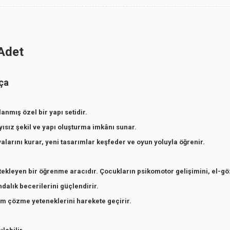
 Adet
rça
lanmış özel bir yapı setidir.
ısız şekil ve yapı oluşturma imkânı sunar.
larını kurar, yeni tasarımlar keşfeder ve oyun yoluyla öğrenir.
tekleyen bir öğrenme aracıdır. Çocukların psikomotor gelişimini, el-g
dalık becerilerini güçlendirir.
lem çözme yeteneklerini harekete geçirir.