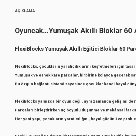
AÇIKLAMA
.
Oyuncak...Yumuşak Akıllı Bloklar 60
.
FlexiBlocks Yumuşak Akıllı Eğitici Bloklar 60 Pa
FlexiBlocks, çocukların yaratıcılıklarını keşfetmeleri için tasar
Yumuşak ve esnek kare parçalar, birbirine kolayca geçerek say
.
Bu özgün bağlantı sistemi sayesinde çocuklar kendi hayal dünya
FlexiBlocks yalnızca bir oyun değil, aynı zamanda gelişimi des
.
Parçaları birleştirirken üç boyutlu düşünme ve mekânsal farkın
Her yeni yapı, çocukların yaratıcılığını, hayal gücünü ve prob