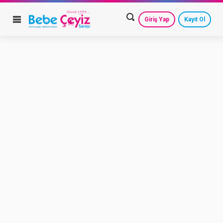
Giriş Yap
Kayıt Ol
HESAP AYARLARIM
GEÇMİŞ SİPARİŞLERİM
GÜVENLİ ÇIKIŞ