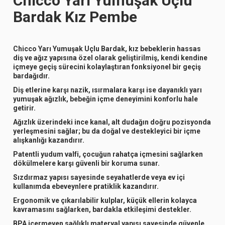
Chicco Yarı Yumuşak Uçlu
Bardak Kız Pembe
Chicco Yarı Yumuşak Uçlu Bardak, kız bebeklerin hassas
diş ve ağız yapısına özel olarak geliştirilmiş, kendi kendine
içmeye geçiş sürecini kolaylaştıran fonksiyonel bir geçiş
bardağıdır.
Diş etlerine karşı nazik, ısırmalara karşı ise dayanıklı yarı
yumuşak ağızlık, bebeğin içme deneyimini konforlu hale
getirir.
Ağızlık üzerindeki ince kanal, alt dudağın doğru pozisyonda
yerleşmesini sağlar; bu da doğal ve destekleyici bir içme
alışkanlığı kazandırır.
Patentli yudum valfi, çocuğun rahatça içmesini sağlarken
dökülmelere karşı güvenli bir koruma sunar.
Sızdırmaz yapısı sayesinde seyahatlerde veya ev içi
kullanımda ebeveynlere pratiklik kazandırır.
Ergonomik ve çıkarılabilir kulplar, küçük ellerin kolayca
kavramasını sağlarken, bardakla etkileşimi destekler.
BPA içermeyen sağlıklı materyal yapısı sayesinde güvenle