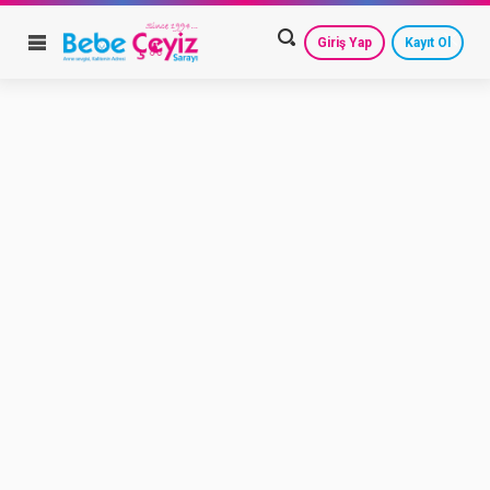
Giriş Yap
Kayıt Ol
HESAP AYARLARIM
GEÇMİŞ SİPARİŞLERİM
GÜVENLİ ÇIKIŞ