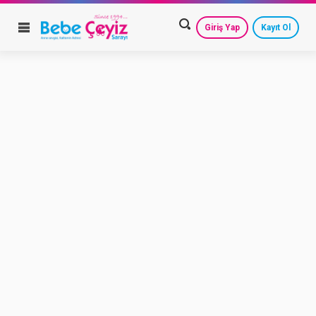
Giriş Yap
Kayıt Ol
HESAP AYARLARIM
GEÇMİŞ SİPARİŞLERİM
GÜVENLİ ÇIKIŞ