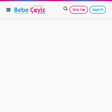
Giriş Yap
Kayıt Ol
HESAP AYARLARIM
GEÇMİŞ SİPARİŞLERİM
GÜVENLİ ÇIKIŞ