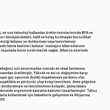
, en son teknoloji kullanılan üretim tesislerimizde BPA ve
 dönüştürülebilir, hafif ve kolay kırılmayan borosilikat
n emziği bulunur ve doldurmayı veya temizlemeyi
erinde tutma kavisleri bulunur. mamajoo biberonlarının
 taşımada kesin sızdırmazlık sağlar. Biberon üzerinde
bebeğiniz için emzirmeden sonraki en ideal beslenme
camdan üretilmiştir. Yüksek ve ani ısı değişimine karşı
şan gaz sancısını (kolik) engellemeye yardımcı olur.
umuşaklıkta ve pürüzsüz olup kolay temizlenir. Anne göğsüne
doldurulması ve temizlenmesi kolaydır, geniş tabanı
desinde ergonomik kavrama kavisleri tasarlanmıştır. Tatsız
la kullanılmak için bebeklerin gelişimine ve ihtiyacına
350