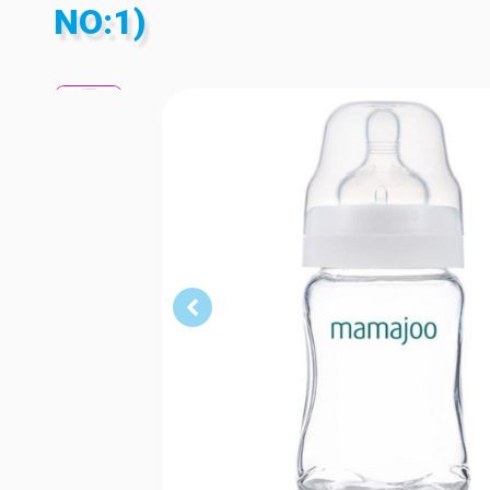
NO:1)
S
S
S