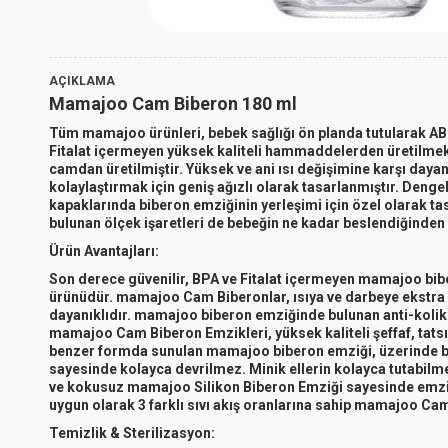
S
AÇIKLAMA
Mamajoo Cam Biberon 180 ml
Tüm mamajoo ürünleri, bebek sağlığı ön planda tutularak ABD 
Fitalat içermeyen yüksek kaliteli hammaddelerden üretilmekte
camdan üretilmiştir. Yüksek ve ani ısı değişimine karşı day
kolaylaştırmak için geniş ağızlı olarak tasarlanmıştır. Denge
kapaklarında biberon emziğinin yerleşimi için özel olarak 
bulunan ölçek işaretleri de bebeğin ne kadar beslendiğinden
Ürün Avantajları:
Son derece güvenilir, BPA ve Fitalat içermeyen mamajoo bib
ürünüdür. mamajoo Cam Biberonlar, ısıya ve darbeye ekstra day
dayanıklıdır. mamajoo biberon emziğinde bulunan anti-kolik 
mamajoo Cam Biberon Emzikleri, yüksek kaliteli şeffaf, tatsı
benzer formda sunulan mamajoo biberon emziği, üzerinde bu
sayesinde kolayca devrilmez. Minik ellerin kolayca tutabil
ve kokusuz mamajoo Silikon Biberon Emziği sayesinde emzirme
uygun olarak 3 farklı sıvı akış oranlarına sahip mamajoo C
Temizlik & Sterilizasyon: