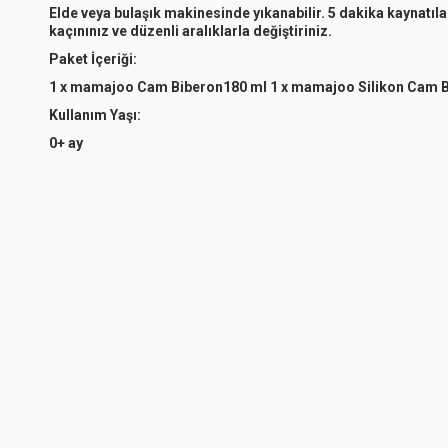
Elde veya bulaşık makinesinde yıkanabilir. 5 dakika kaynatıla
kaçınınız ve düzenli aralıklarla değiştiriniz.
Paket İçeriği:
1 x mamajoo Cam Biberon180 ml 1 x mamajoo Silikon Cam B
Kullanım Yaşı:
0+ ay