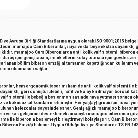
ve Avrupa Birliği Standartlarına uygun olarak ISO 9001;2015 belgeli
dir. mamajoo Cam Biberonlar, ısıya ve darbeye ekstra dayanıklı, geri
anıklıdır. mamajoo Cam Biberonlarda anti-kolik valf sistemli bibero
li duruş için geniş tabanı, minik ellerin kolay tutması için gövde üz
tasarlanan bölüm biberon emziğini tamamen kapattığından kullanım ve
 emin olunmasını sağlar.
eronlar, hem ergonomik tasarımı hem de anti-kolik valf sistemi ile 
anıklı, geri dönüştürülebilir, hafif ve kolay kırılmayan borosilikat 
valf sistemi ile bebeğin beslenme sırasında hava yutması sonucu olu
z ve kokusuz silikondan üretilmiştir. Her yaş(ay) grubu için ideal y
lunan helezonlar sayesinde esner. Geniş ağızlı mamajoo biberonun 
mesi ve kas gelişimini desteklemek amacıyla mamajoo biberonun göv
 ile biberonla beslemeyi birleştirmeyi kolaylaştırır. Cam Biberonlar
am Biberon Emziği bulunur. Uygun Olduğu Avrupa Standardı: TS EN 14