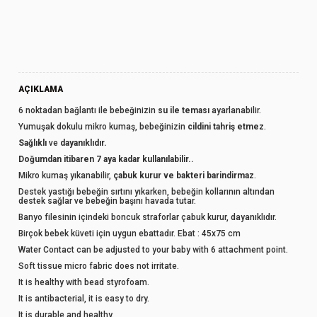
AÇIKLAMA
6 noktadan bağlantı ile bebeğinizin
su ile teması
ayarlanabilir.
Yumuşak dokulu mikro kumaş, bebeğinizin
cildini tahriş etmez
.
Sağlıklı
ve
dayanıklıdır.
Doğumdan itibaren 7 aya kadar kullanılabilir..
Mikro kumaş yıkanabilir,
çabuk kurur ve bakteri barindirmaz
.
Destek yastığı bebeğin sırtını yıkarken, bebeğin kollarının altından
destek sağlar ve bebeğin başını havada tutar.
Banyo filesinin içindeki boncuk straforlar çabuk kurur, dayanıklıdır.
Birçok bebek küveti için uygun ebattadır. Ebat : 45x75 cm
Water Contact can be adjusted to your baby with 6 attachment point.
Soft tissue micro fabric does not irritate.
It is healthy with bead styrofoam.
It is antibacterial, it is easy to dry.
It is durable and healthy.