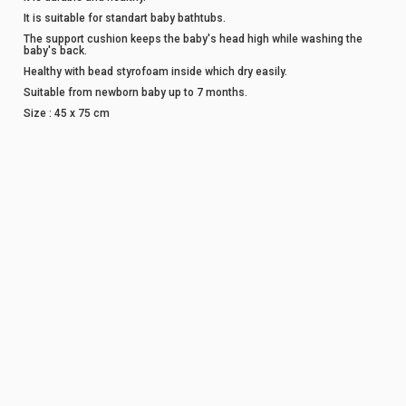
It is suitable for standart baby bathtubs.
The support cushion keeps the baby's head high while washing the
baby's back.
Healthy with bead styrofoam inside which dry easily.
Suitable from newborn baby up to 7 months.
Size : 45 x 75 cm