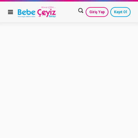
Giriş Yap
Kayıt Ol
HESAP AYARLARIM
GEÇMİŞ SİPARİŞLERİM
GÜVENLİ ÇIKIŞ