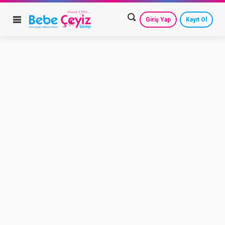
Giriş Yap
Kayıt Ol
HESAP AYARLARIM
GEÇMİŞ SİPARİŞLERİM
GÜVENLİ ÇIKIŞ