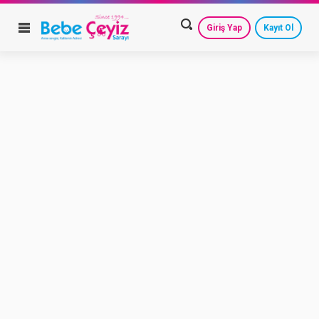
Giriş Yap
Kayıt Ol
HESAP AYARLARIM
GEÇMİŞ SİPARİŞLERİM
GÜVENLİ ÇIKIŞ