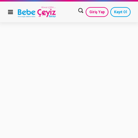
Giriş Yap
Kayıt Ol
HESAP AYARLARIM
GEÇMİŞ SİPARİŞLERİM
GÜVENLİ ÇIKIŞ