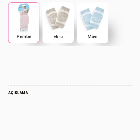
Pembe
Ekru
Mavi
AÇIKLAMA