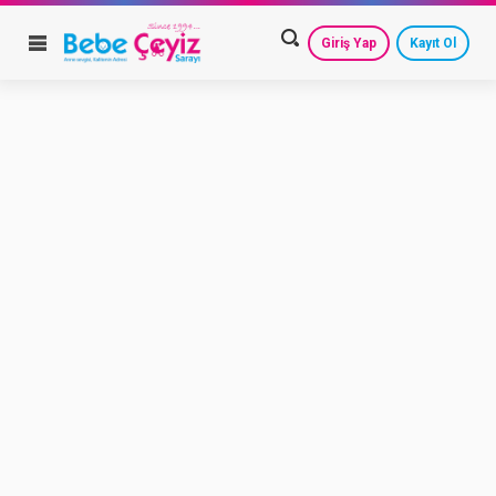
Giriş Yap
Kayıt Ol
HESAP AYARLARIM
GEÇMİŞ SİPARİŞLERİM
GÜVENLİ ÇIKIŞ