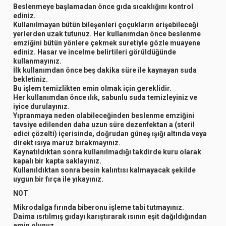
Beslenmeye başlamadan önce gıda sıcaklığını kontrol
ediniz.
Kullanılmayan bütün bileşenleri çoçukların erişebileceği
yerlerden uzak tutunuz. Her kullanımdan önce beslenme
emziğini bütün yönlere çekmek suretiyle gözle muayene
ediniz. Hasar ve incelme belirtileri görüldüğünde
kullanmayınız.
İlk kullanımdan önce beş dakika süre ile kaynayan suda
bekletiniz.
Bu işlem temizlikten emin olmak için gereklidir.
Her kullanımdan önce ılık, sabunlu suda temizleyiniz ve
iyice durulayınız.
Yıpranmaya neden olabileceğinden beslenme emziğini
tavsiye edilenden daha uzun süre dezenfektan a (steril
edici çözelti) içerisinde, doğrudan güneş ışığı altında veya
direkt ısıya maruz bırakmayınız.
Kaynatıldıktan sonra kullanılmadığı takdirde kuru olarak
kapalı bir kapta saklayınız.
Kullanıldıktan sonra besin kalıntısı kalmayacak şekilde
uygun bir fırça ile yıkayınız.
NOT
Mikrodalga fırında biberonu işleme tabi tutmayınız.
Daima ısıtılmış gıdayı karıştırarak ısının eşit dağıldığından
emin olunuz.