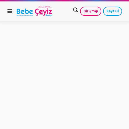
Giriş Yap
Kayıt Ol
HESAP AYARLARIM
GEÇMİŞ SİPARİŞLERİM
GÜVENLİ ÇIKIŞ