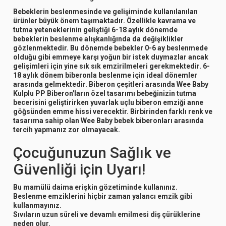
Bebeklerin beslenmesinde ve gelişiminde kullanılanılan
ürünler büyük önem taşımaktadır. Özellikle kavrama ve
tutma yeteneklerinin geliştiği 6-18 aylık dönemde
bebeklerin beslenme alışkanlığında da değişiklikler
gözlenmektedir. Bu dönemde bebekler 0-6 ay beslenmede
olduğu gibi emmeye karşı yoğun bir istek duymazlar ancak
gelişimleri için yine sık sık emzirilmeleri gerekmektedir. 6-
18 aylık dönem biberonla beslenme için ideal dönemler
arasında gelmektedir. Biberon çeşitleri arasında Wee Baby
Kulplu PP Biberon'ların özel tasarımı bebeğinizin tutma
becerisini geliştirirken yuvarlak uçlu biberon emziği anne
göğsünden emme hissi verecektir. Birbirinden farklı renk ve
tasarıma sahip olan Wee Baby bebek biberonları arasında
tercih yapmanız zor olmayacak.
Çocuğunuzun Sağlık ve
Güvenliği için Uyarı!
Bu mamülü daima erişkin gözetiminde kullanınız.
Beslenme emziklerini hiçbir zaman yalancı emzik gibi
kullanmayınız.
Sıvıların uzun süreli ve devamlı emilmesi diş çürüklerine
neden olur.