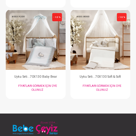
Uyku Seti...70X130 Başak
Uyku Seti...70X130 L
FIYATLARI GÖRMEK IÇIN ÜYE
FIYATLARI GÖRMEK
OLUNUZ
OLUNUZ
#033.9200
#033.8000
- 10 %
Uyku Seti...70X130 Baby Bear
Uyku Seti...70X130 So