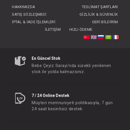
FIYATLARI GÖRMEK IÇIN ÜYE
FIYATLARI GÖRMEK
HAKKIMIZDA
TESLIMAT ŞARTLARI
OLUNUZ
OLUNUZ
SATIŞ SÖZLEŞMESI
GIZLILIK & GÜVENLIK
İPTAL & İADE İŞLEMLERI
GERI BILDIRIM
İLETIŞIM
HIZLI ÖDEME
En Güncel Stok
Bebe Çeyiz Sarayı'nda sürekli yenilenen
stok ile yolda kalmazsınız.
7 / 24 Online Destek
Müşteri memnuniyeti politikasıyla, 7 gün
24 saat kesintisiz destek.