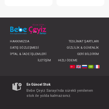
Tulum...Cepli Kuala Patikli
Tulum...Cepli Pa
FIYATLARI GÖRMEK IÇIN ÜYE
FIYATLARI GÖRMEK
OLUNUZ
OLUNUZ
HAKKIMIZDA
TESLIMAT ŞARTLARI
SATIŞ SÖZLEŞMESI
GIZLILIK & GÜVENLIK
İPTAL & İADE İŞLEMLERI
GERI BILDIRIM
İLETIŞIM
HIZLI ÖDEME
En Güncel Stok
Bebe Çeyiz Sarayı'nda sürekli yenilenen
stok ile yolda kalmazsınız.