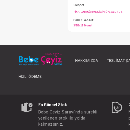
HAKKIMIZDA
TESLIMAT Ş
Salopet
HIZLI ÖDEME
FIYATLARI GÖRMEK IÇ
Paket : 4
Adet :
3/6/9/12 Month
En Güncel Stok
Bebe Çeyiz Sarayı'nda sürekli
yenilenen stok ile yolda
kalmazsınız.