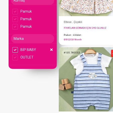
Kumaş
Pamuk
Pamuk
Pamuk
Marka
BİP BABY
Elbise...Çiçekli
OUTLET
FIYATLARI GÖRMEK IÇ
Paket : 4
Adet :
6/9/12/18 Month
#135.785532