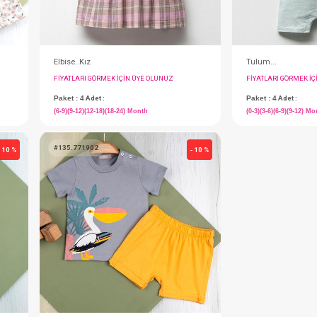
Elbise..Kız
IN ÜYE OLUNUZ
FIYATLARI GÖRMEK IÇIN ÜYE OLUNUZ
Paket : 4
Adet :
(6-9)(9-12)(12-18)(18-24) Month
#135.771902
- 10 %