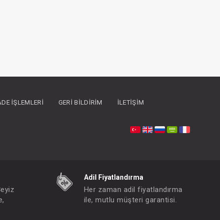
İADE İŞLEMLERI
GERI BILDIRIM
İLETIŞIM
Adil Fiyatlandırma
Çeyiz
Her zaman adil fiyatlandırma
e,
ile, mutlu müşteri garantisi.