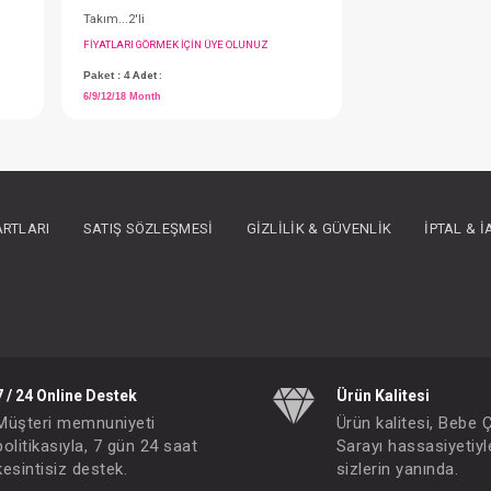
ARTLARI
SATIŞ SÖZLEŞMESI
GIZLILIK & GÜVENLIK
İPTAL & 
Takım...2'li
IN ÜYE OLUNUZ
FIYATLARI GÖRMEK IÇIN ÜYE OLUNUZ
Paket : 4
Adet :
6/9/12/18 Month
7 / 24 Online Destek
Ürün Kalitesi
Müşteri memnuniyeti
Ürün kalitesi, Bebe 
politikasıyla, 7 gün 24 saat
Sarayı hassasiyetiyl
kesintisiz destek.
sizlerin yanında.