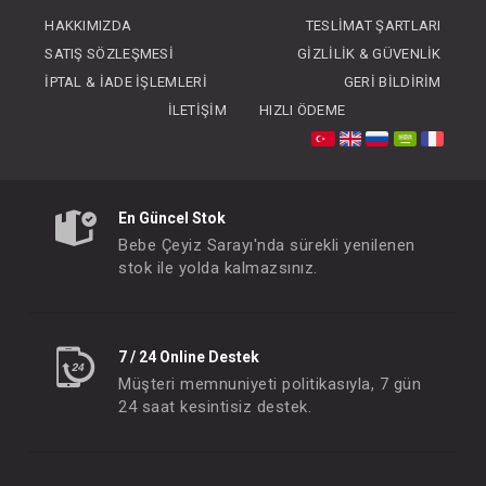
FIYATLARI GÖRMEK IÇIN ÜYE
FIYATLARI GÖRMEK
HAKKIMIZDA
TESLIMAT ŞARTLARI
OLUNUZ
OLUNUZ
SATIŞ SÖZLEŞMESI
GIZLILIK & GÜVENLIK
İPTAL & İADE İŞLEMLERI
GERI BILDIRIM
İLETIŞIM
HIZLI ÖDEME
En Güncel Stok
Bebe Çeyiz Sarayı'nda sürekli yenilenen
stok ile yolda kalmazsınız.
7 / 24 Online Destek
Müşteri memnuniyeti politikasıyla, 7 gün
24 saat kesintisiz destek.