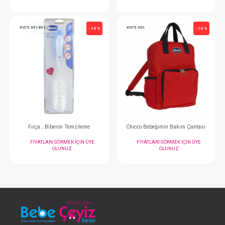
Gece Lambası...Kirpi Şarj edilebilir
FIYATLARI GÖRMEK IÇIN ÜYE
FIYATLARI GÖRMEK
OLUNUZ
OLUNUZ
#075.691892
#075.001
- 10 %
Fırça...Biberon Temzileme
Chicco Bebeğimin Bak