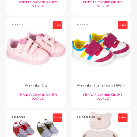
Elbise... Kırmızı-Beyaz Ekose
Elbise...Boncuklu Na
FIYATLARI GÖRMEK IÇIN ÜYE
FIYATLARI GÖRMEK
OLUNUZ
OLUNUZ
#145.3947
#073.4019
- 10 %
Ellbise...Boncuklu Naturel Kız Bebe Yakalı
Elbise...Pineap
FIYATLARI GÖRMEK IÇIN ÜYE
FIYATLARI GÖRMEK
OLUNUZ
OLUNUZ