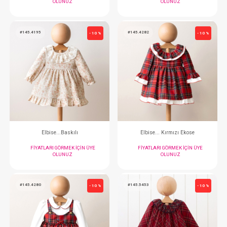
#145.4401
#145.4400
- 10 %
Elbise...Flamlı Keten
Elbise...Flamlı 
FIYATLARI GÖRMEK IÇIN ÜYE
FIYATLARI GÖRMEK
OLUNUZ
OLUNUZ
#145.4195
#145.4282
- 10 %