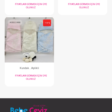
Ayakkabı...6 Lı
Ayakkabı...6 Lı Tek Cır
FIYATLARI GÖRMEK IÇIN ÜYE
FIYATLARI GÖRMEK
OLUNUZ
OLUNUZ
#014.7028
#047.54064.02
- 10 %