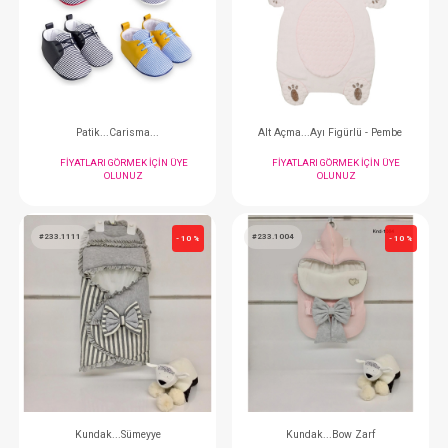
#012.306
#045.675
- 10 %
Kundak...Organik
FIYATLARI GÖRMEK IÇIN ÜYE
FIYATLARI GÖRMEK
OLUNUZ
OLUNUZ
#045.676
#045.674
- 10 %