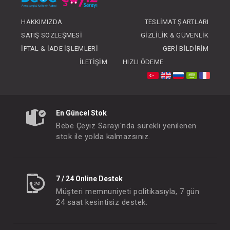
HAKKIMIZDA
TESLIMAT ŞARTLARI
SATIŞ SÖZLEŞMESI
GIZLILIK & GÜVENLIK
İPTAL & İADE İŞLEMLERI
GERI BILDIRIM
İLETIŞIM
HIZLI ÖDEME
Patik...Carisma...
Alt Açma...Ayı Figür
FIYATLARI GÖRMEK IÇIN ÜYE
FIYATLARI GÖRMEK
En Güncel Stok
OLUNUZ
OLUNUZ
Bebe Çeyiz Sarayı'nda sürekli yenilenen
stok ile yolda kalmazsınız.
#233.1111
#233.1004
- 10 %
7 / 24 Online Destek
Müşteri memnuniyeti politikasıyla, 7 gün
24 saat kesintisiz destek.