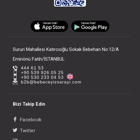
Kundak...Aplikli
FIYATLARI GÖRMEK IÇIN ÜYE
OLUNUZ
Sururi Mahallesi Katırcıoğlu Sokak Bebehan No:12/A
Eminönü Fatih/İSTANBUL
444 61 53
+90 539 926 05 25
+90 530 233 04 53
b2b@bebeceyizsarayi.com
Bizi Takip Edin
Facebook
Twitter