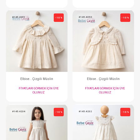
Tulum...Simli Dantel Kız 3Lü Zıbın
Takım...2li Kopanak
FIYATLARI GÖRMEK IÇIN ÜYE
FIYATLARI GÖRMEK
OLUNUZ
OLUNUZ
#145.4351
#145.4350
- 10 %
Elbise...Çizgili Müslin
Elbise...Çizgili 