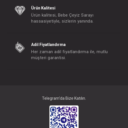
Ürün Kalitesi
Ürün kalitesi, Bebe Çeyiz Sarayı
hassasiyetiyle, sizlerin yanında.
Kundak...Sümeyye
Kundak...Bow 
FIYATLARI GÖRMEK IÇIN ÜYE
FIYATLARI GÖRMEK
OLUNUZ
OLUNUZ
Adil Fiyatlandırma
Her zaman adil fiyatlandırma ile, mutlu
müşteri garantisi.
#233.1000
- 10 %
Telegram'da Bize Katılın.