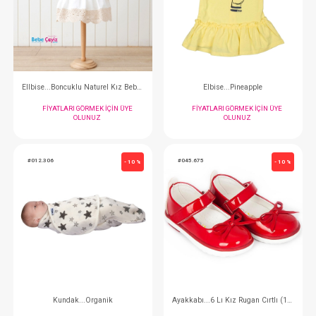
Elbise... Kırmızı-Beyaz Ekose
Elbise... Kırmızı-Be
FIYATLARI GÖRMEK IÇIN ÜYE
FIYATLARI GÖRMEK
OLUNUZ
OLUNUZ
#145.4279
#145.3948
- 10 %