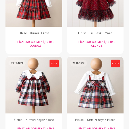
Elbise...Baskılı
Elbise... Kırmızı
FIYATLARI GÖRMEK IÇIN ÜYE
FIYATLARI GÖRMEK
OLUNUZ
OLUNUZ
#145.4280
#145.5453
- 10 %