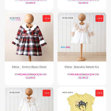
Elbise... Kırmızı Ekose
Elbise...Tül Baskı
FIYATLARI GÖRMEK IÇIN ÜYE
FIYATLARI GÖRMEK
OLUNUZ
OLUNUZ
#145.4278
#145.4277
- 10 %