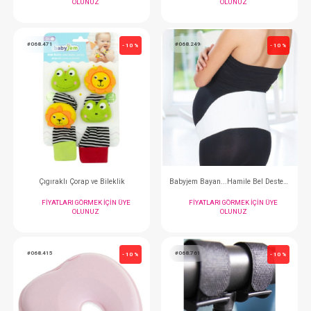
#068.772
#068.885
- 10 %
Bakım Çantası...Anne Bebek
Araba Bardak ve Telef
FIYATLARI GÖRMEK IÇIN ÜYE
FIYATLARI GÖRMEK
OLUNUZ
OLUNUZ
#068.471
#068.249
- 10 %