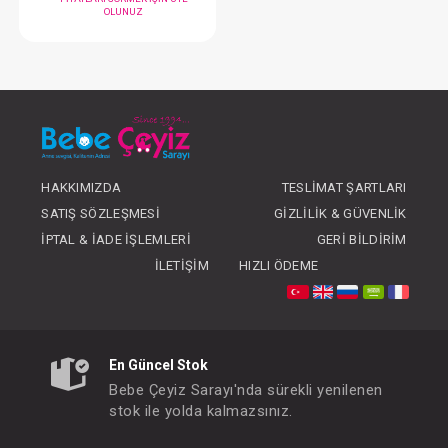
Yastık...Düz Kafa
Puset Kanca
FIYATLARI GÖRMEK IÇIN ÜYE
FIYATLARI GÖRMEK
HAKKIMIZDA
TESLIMAT ŞARTLARI
OLUNUZ
OLUNUZ
SATIŞ SÖZLEŞMESI
GIZLILIK & GÜVENLIK
İPTAL & İADE İŞLEMLERI
GERI BILDIRIM
İLETIŞIM
HIZLI ÖDEME
#068.652
- 10 %
En Güncel Stok
Bebe Çeyiz Sarayı'nda sürekli yenilenen
stok ile yolda kalmazsınız.