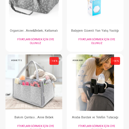
FIYATLARI GÖRMEK IÇIN ÜYE
FIYATLARI GÖRMEK
OLUNUZ
OLUNUZ
#068.795
#068.014
- 10 %
Organizer...Anne&Bebek; Katlamalı
Babyjem Güvenli Yan Ya
FIYATLARI GÖRMEK IÇIN ÜYE
FIYATLARI GÖRMEK
OLUNUZ
OLUNUZ