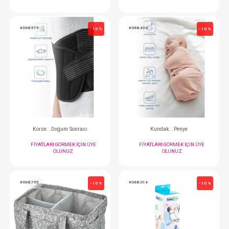
Beşşik Kenarı 3Lü Örgü
Kundak...
FIYATLARI GÖRMEK IÇIN ÜYE
FIYATLARI GÖRMEK
OLUNUZ
OLUNUZ
#068.579
#068.430
- 10 %
Korse...Doğum Sonrası
Kundak...Pen