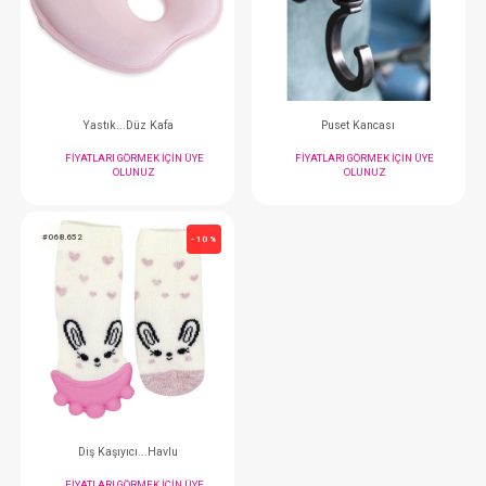
Çıgıraklı Çorap ve Bileklik
FIYATLARI GÖRMEK IÇIN ÜYE
FIYATLARI GÖRMEK
OLUNUZ
OLUNUZ
#068.415
#068.761
- 10 %