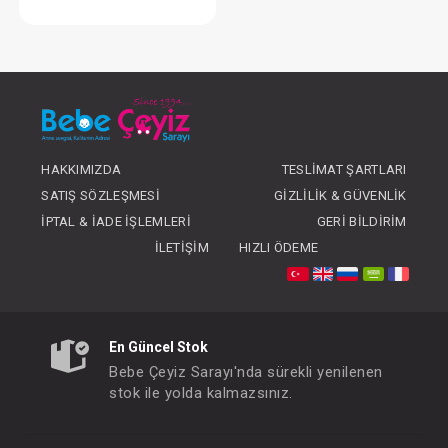
Tulum...Flowers Baskılı
FIYATLARI GÖRMEK IÇIN ÜYE
OLUNUZ
HAKKIMIZDA
TESLIMAT ŞARTLARI
SATIŞ SÖZLEŞMESI
GIZLILIK & GÜVENLIK
İPTAL & İADE İŞLEMLERI
GERI BILDIRIM
İLETIŞIM
HIZLI ÖDEME
En Güncel Stok
Bebe Çeyiz Sarayı'nda sürekli yenilenen
stok ile yolda kalmazsınız.