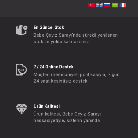
En Güncel Stok
Toka...Ponpon Lastik ( Krem )
Bandana...Peluş Ponpo
Bebe Çeyiz Sarayı'nda sürekli yenilenen
FIYATLARI GÖRMEK IÇIN ÜYE
FIYATLARI GÖRMEK
stok ile yolda kalmazsınız.
OLUNUZ
OLUNUZ
7 / 24 Online Destek
#051.4188
#051.4447
- 10 %
Müşteri memnuniyeti politikasıyla, 7 gün
24 saat kesintisiz destek.
Ürün Kalitesi
Ürün kalitesi, Bebe Çeyiz Sarayı
hassasiyetiyle, sizlerin yanında.