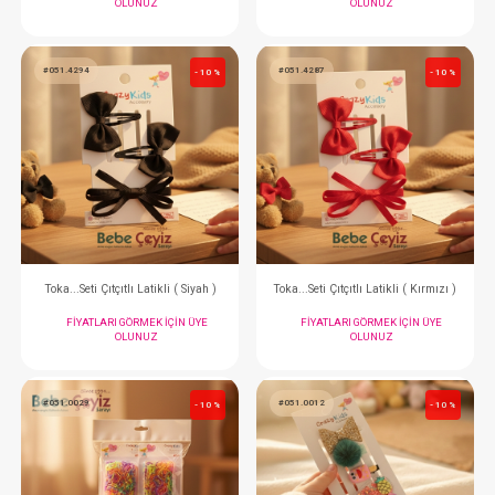
#051.4508
#051.4423
- 10 %
Toka...4lü Gökkuşağı Kurdeleli ( Pembe )
Toka...Set Karpuzlu Fişn
FIYATLARI GÖRMEK IÇIN ÜYE
FIYATLARI GÖRMEK
OLUNUZ
OLUNUZ
#051.4294
#051.4287
- 10 %