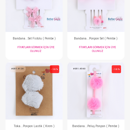
#051.4249
#051.4485
- 10 %
Bandana...Set Çiçekli ( Mix )
Toka...Vişneli Kurdele
FIYATLARI GÖRMEK IÇIN ÜYE
FIYATLARI GÖRMEK
OLUNUZ
OLUNUZ
#051.4409
#051.4317
- 10 %