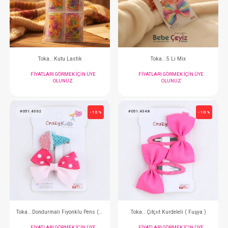
Toka...Seti Çıtçıtlı Latikli ( Siyah )
Toka...Seti Çıtçıtlı Latik
FIYATLARI GÖRMEK IÇIN ÜYE
FIYATLARI GÖRMEK
OLUNUZ
OLUNUZ
#051.0029
#051.0012
- 10 %