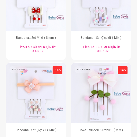
Toka...Dondurmalı Fiyonklu Pens ( Mix )
Toka...Çıtçııt Kurdelel
FIYATLARI GÖRMEK IÇIN ÜYE
FIYATLARI GÖRMEK
OLUNUZ
OLUNUZ
#051.4331
#051.4270
- 10 %