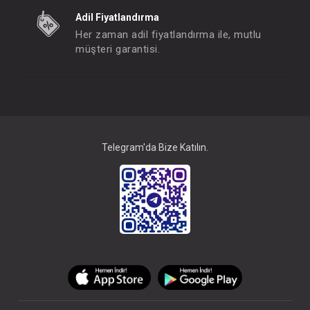
Bandana...Set Ayıcıklı ( Pembe )
Toka...4lü Set Tüylü
Adil Fiyatlandırma
Her zaman adil fiyatlandırma ile, mutlu
FIYATLARI GÖRMEK IÇIN ÜYE
FIYATLARI GÖRMEK
müşteri garantisi.
OLUNUZ
OLUNUZ
#051.4430
- 10 %
Telegram'da Bize Katılın.
Toka...4lü Set Tüylü ( Mix )
FIYATLARI GÖRMEK IÇIN ÜYE