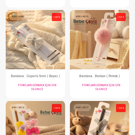
Bandana...Pulpaletli ( Pembe )
Bandana...Pulpaletli
FIYATLARI GÖRMEK IÇIN ÜYE
FIYATLARI GÖRMEK
OLUNUZ
OLUNUZ
#051.4683
#051.4515
- 10 %
Bandana...Güpürlü Simli ( Beyaz )
Bandana...Bonbon (