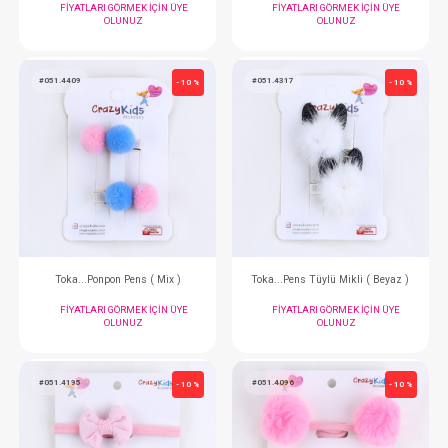
Toka...Çıtçııt Kurdeleli ( Pembe )
FIYATLARI GÖRMEK IÇIN ÜYE
FIYATLARI GÖRMEK
OLUNUZ
OLUNUZ
#051.4218
#051.4256
- 10 %
Bandana...Set Miki ( Krem )
Bandana...Set Çiçekl
FIYATLARI GÖRMEK IÇIN ÜYE
FIYATLARI GÖRMEK
OLUNUZ
OLUNUZ