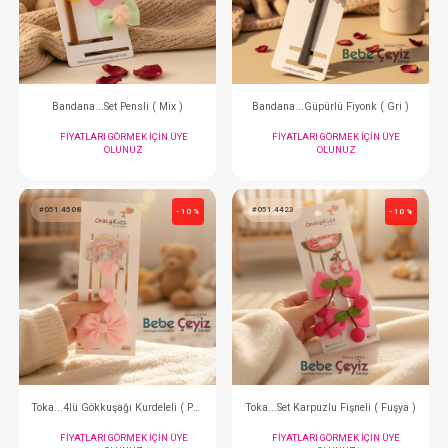
FIYATLARI GÖRMEK IÇIN ÜYE
FIYATLARI GÖRMEK
OLUNUZ
OLUNUZ
#051.4713
#051.4577
- 10 %
Bandana...Set Pensli ( Mix )
Bandana...Güpürlü Fiy
FIYATLARI GÖRMEK IÇIN ÜYE
FIYATLARI GÖRMEK
OLUNUZ
OLUNUZ