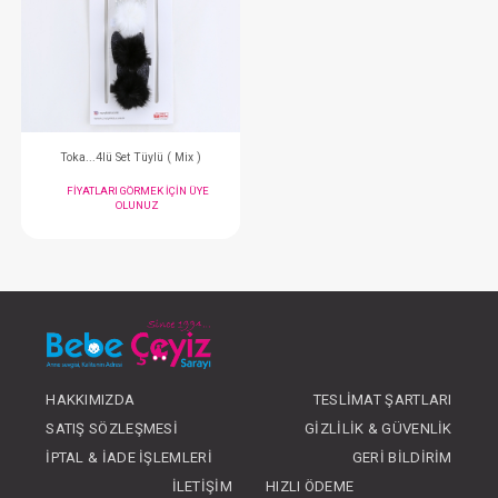
Bandana...Set Fistolu ( Pembe )
Bandana...Ponpon Set
FIYATLARI GÖRMEK IÇIN ÜYE
FIYATLARI GÖRMEK
OLUNUZ
OLUNUZ
#051.4126
#051.4560
- 10 %
HAKKIMIZDA
TESLIMAT ŞARTLARI
SATIŞ SÖZLEŞMESI
GIZLILIK & GÜVENLIK
İPTAL & İADE İŞLEMLERI
GERI BILDIRIM
İLETIŞIM
HIZLI ÖDEME