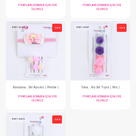
Toka...Ponpon Pens ( Mix )
Toka...Pens Tüylü Mikl
FIYATLARI GÖRMEK IÇIN ÜYE
FIYATLARI GÖRMEK
OLUNUZ
OLUNUZ
#051.4195
#051.4096
- 10 %