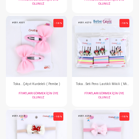
Toka...Kutu Lastik
Toka...5 Li M
FIYATLARI GÖRMEK IÇIN ÜYE
FIYATLARI GÖRMEK
OLUNUZ
OLUNUZ
#051.4362
#051.4348
- 10 %