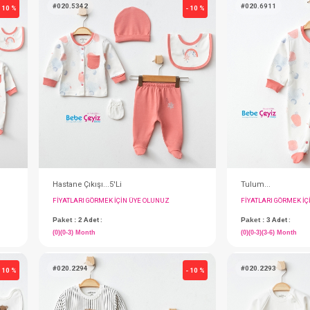
Battaniye...Kaplumbağa Penye Desenli
Elbise...Müslin Uzun Kol Kız
IN ÜYE OLUNUZ
FIYATLARI GÖRMEK IÇIN ÜYE OLUNUZ
Paket : 5
Adet :
6/9/12/18/24 Month