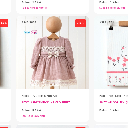
u
Takım...Çizgili Üçlü
IN ÜYE OLUNUZ
FIYATLARI GÖRMEK IÇIN ÜYE OLUNUZ
Paket : 3
Adet :
(1-3)(3-6)(6-9) Month
#149.3892
- 10 %