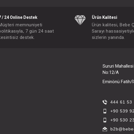
7 / 24 Online Destek
Ürün Kalitesi
#131.2716
- 10 %
Müşteri memnuniyeti
Ürün kalitesi, Bebe 
politikasıyla, 7 gün 24 saat
Sarayı hassasiyetiyl
kesintisiz destek.
sizlerin yanında.
Sururi Mahalles
No:12/A
Eminönü Fatih
444 61 53
+90 539 9
Elbise...
+90 530 2
IN ÜYE OLUNUZ
FIYATLARI GÖRMEK IÇIN ÜYE OLUNUZ
b2b@bebec
Paket : 5
Adet :