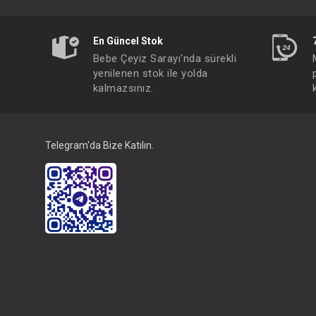
En Güncel Stok
#020.2297
Bebe Çeyiz Sarayı'nda sürekli
yenilenen stok ile yolda
kalmazsınız.
Telegram'da Bize Katılın.
İkili Takım...
FIYATLARI GÖRMEK IÇ
Paket : 6
Adet :