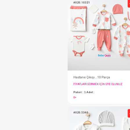
GAYE BEBE
GAYE BEBE
Miomini
MİOMİNİ
MYMİO BABY
MYMİO BABY
MYMİO BABY
OUTLET
SEBİ
SEBİ
Sebi Prime
SEVİ BEBE
FIYATLARI GÖRMEK IÇ
SEVİ BEBE
Paket : 1
Adet :
SEVİ BEBE