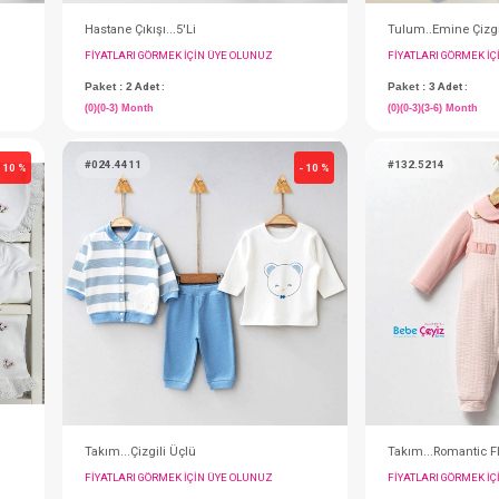
Hastane Çıkışı...5'Li
IN ÜYE OLUNUZ
FIYATLARI GÖRMEK IÇIN ÜYE OLUNUZ
Paket : 2
Adet :
(0)(0-3) Month
#024.4411
- 10 %