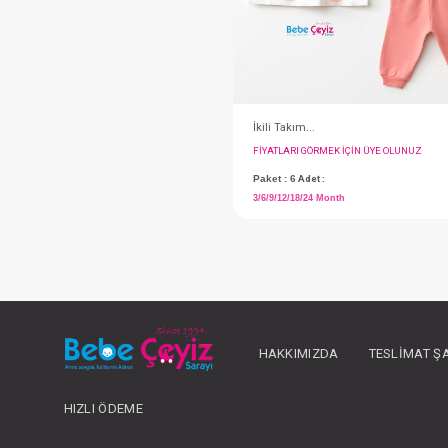
#020.5340
HAKKIMIZDA
TESLIMAT Ş
Hastane Çıkışı...5'Li
FIYATLARI GÖRMEK IÇ
HIZLI ÖDEME
Paket : 2
Adet :
(0)(0-3) Month