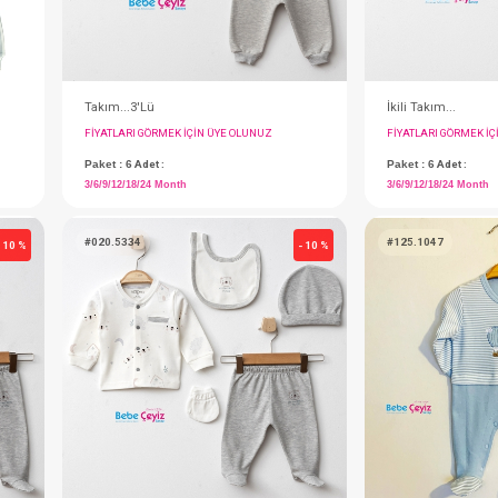
Takım...3'Lü
IN ÜYE OLUNUZ
FIYATLARI GÖRMEK IÇIN ÜYE OLUNUZ
Paket : 6
Adet :
3/6/9/12/18/24 Month
#020.5334
- 10 %