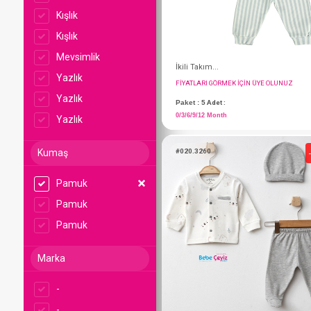
Kışlık
Kışlık
Mevsimlik
Yazlık
Yazlık
Yazlık
Kumaş
İkili Takım...
FIYATLARI GÖRMEK IÇ
Pamuk
Pamuk
Paket : 5
Adet :
0/3/6/9/12 Month
Pamuk
Marka
#020.3260
-
-