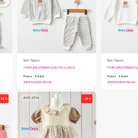
#020.5342
- 10 %
Parça
Hastane Çıkışı...5'Li
IN ÜYE OLUNUZ
FIYATLARI GÖRMEK IÇIN ÜYE OLUNUZ
Paket : 2
Adet :
(0)(0-3) Month