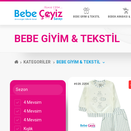
BEBE GİYİM & TEKSTİL
BEBE
BEBE GİYİM & TEKSTİL
BADİ
BEBEK ARABALARI & AKSESUARLARI
BEBEK KOZMETİK
EMZİK & AKSESUAR
BEBEK TELSİZ & KAMERA
MOBİLYA
P
O
B
B
B
BEBE TULUM
ANAKUCAĞI & PARK YATAK
T
KATEGORİLER
BEBE GİYİM & TEKSTİL
BEBE TAKIMLARI
P
BATTANİYE
Y
BEBE ÇEYİZ TÜMÜ
Sezon
4 Mevsim
#020.2254
4 Mevsim
4 Mevsim
Kışlık