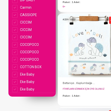
BİP BABY
Carmin
CASSİOPE
CİCCİM
CİCCİM
CİCCİM
COCOPOCO
COCOPOCO
COCOPOCO
COTTON BOX
Hastane Çıkışı... 10'l
Eke Baby
FIYATLARI GÖRMEK IÇ
Eke Baby
Paket : 1
Adet :
Eke Baby
0+
EKE BEBE
Fabu
#239.1002