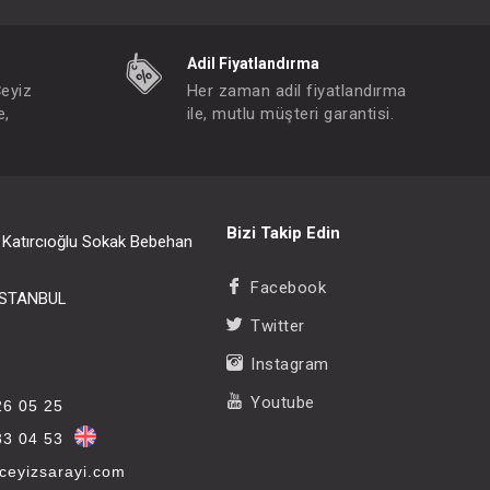
Adil Fiyatlandırma
- 10 %
Çeyiz
Her zaman adil fiyatlandırma
e,
ile, mutlu müşteri garantisi.
Bizi Takip Edin
i Katırcıoğlu Sokak Bebehan
Facebook
/İSTANBUL
Twitter
Instagram
Youtube
26 05 25
33 04 53
eyizsarayi.com