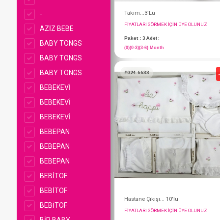
-
AZİZ BEBE
BABY TONGS
BABY TONGS
BABY TONGS
BEBEKEVİ
BEBEKEVİ
BEBEKEVİ
Takım...3'Lü
BEBEPAN
FIYATLARI GÖRMEK IÇ
BEBEPAN
Paket : 3
Adet :
BEBEPAN
(0)(0-3)(3-6) Month
BEBİTOF
BEBİTOF
#024.6633
BEBİTOF