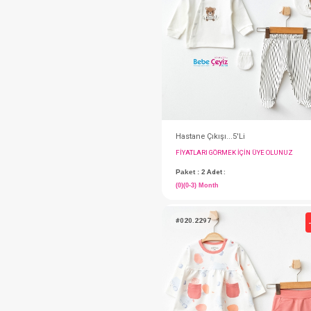
#020.10321
Hastane Çıkışı...10 
FIYATLARI GÖRMEK IÇ
Paket : 1
Adet :
0+