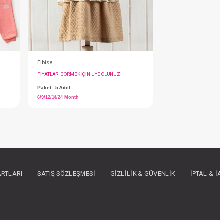
#020.2294
- 10 %
ARTLARI
SATIŞ SÖZLEŞMESI
GIZLILIK & GÜVENLIK
İPTAL & 
İkili Takım...
IN ÜYE OLUNUZ
FIYATLARI GÖRMEK IÇIN ÜYE OLUNUZ
Paket : 6
Adet :
3/6/9/12/18/24 Month