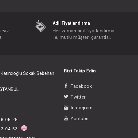
Adil Fiyatlandırma
Çeyiz
Her zaman adil fiyatlandırma
e,
ile, mutlu müşteri garantisi.
Bizi Takip Edin
i Katırcıoğlu Sokak Bebehan
Facebook
/İSTANBUL
Twitter
Instagram
Youtube
26 05 25
33 04 53