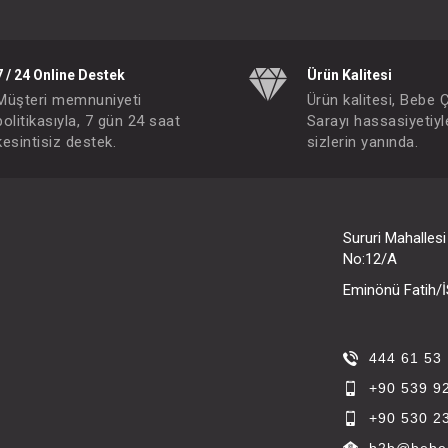
7 / 24 Online Destek
Ürün Kalitesi
Müşteri memnuniyeti
Ürün kalitesi, Bebe 
politikasıyla, 7 gün 24 saat
Sarayı hassasiyetiyl
kesintisiz destek.
sizlerin yanında.
Sururi Mahalles
No:12/A
Eminönü Fatih
444 61 53
+90 539 9
+90 530 2