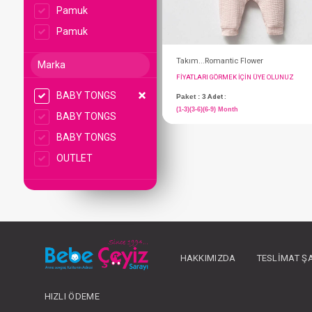
Pamuk
Pamuk
Marka
BABY TONGS
BABY TONGS
BABY TONGS
Takım...Romantic Fl
OUTLET
FIYATLARI GÖRMEK IÇ
Paket : 3
Adet :
(1-3)(3-6)(6-9) Month
HAKKIMIZDA
TESLIMAT Ş
HIZLI ÖDEME