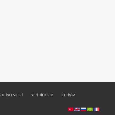
İADE İŞLEMLERI
GERI BILDIRIM
İLETIŞIM