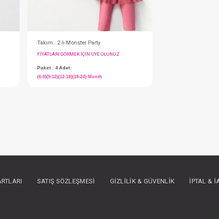
ower
Takım...2 li Monster Party
IN ÜYE OLUNUZ
FIYATLARI GÖRMEK IÇIN ÜYE OLUNUZ
Paket : 4
Adet :
(6-9)(9-12)(12-18)(18-24) Month
ARTLARI
SATIŞ SÖZLEŞMESI
GIZLILIK & GÜVENLIK
İPTAL & 