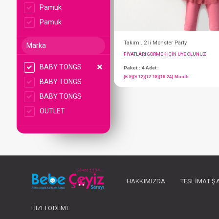
Pamuk
Pamuk
Marka
BABY TONGS
BABY TONGS
BABY TONGS
Takım...2 li Monster 
OUTLET
FIYATLARI GÖRMEK IÇ
Paket : 4
Adet :
(6-9)(9-12)(12-18)(18-24
HAKKIMIZDA
TESLIMAT Ş
HIZLI ÖDEME