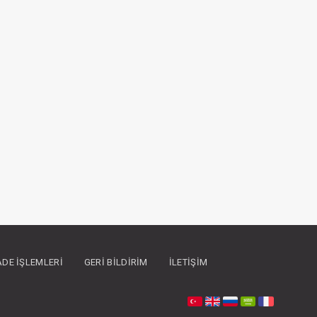
İADE İŞLEMLERI
GERI BILDIRIM
İLETIŞIM