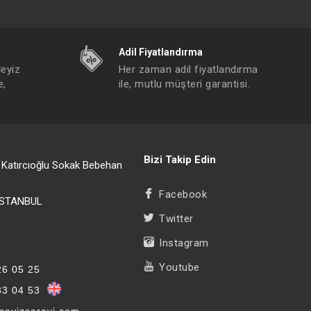
Adil Fiyatlandırma
Çeyiz
Her zaman adil fiyatlandırma
e,
ile, mutlu müşteri garantisi.
Bizi Takip Edin
i Katırcıoğlu Sokak Bebehan
Facebook
/İSTANBUL
Twitter
Instagram
Youtube
26 05 25
33 04 53