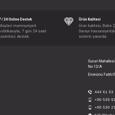
7 / 24 Online Destek
Ürün Kalitesi
Müşteri memnuniyeti
Ürün kalitesi, Bebe 
politikasıyla, 7 gün 24 saat
Sarayı hassasiyetiyl
kesintisiz destek.
sizlerin yanında.
Sururi Mahalles
No:12/A
Eminönü Fatih
444 61 53
+90 539 9
+90 530 2