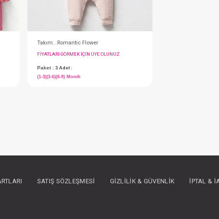
Party
Takım...Romantic Flower
IN ÜYE OLUNUZ
FIYATLARI GÖRMEK IÇIN ÜYE OLUNUZ
Paket : 3
Adet :
) Month
(1-3)(3-6)(6-9) Month
ARTLARI
SATIŞ SÖZLEŞMESI
GIZLILIK & GÜVENLIK
İPTAL & 