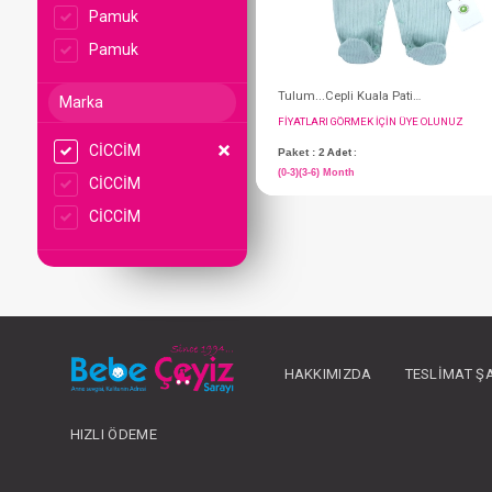
Pamuk
Pamuk
Marka
CİCCİM
CİCCİM
CİCCİM
FIYATLARI GÖRMEK IÇ
Paket : 2
Adet :
(0-3)(3-6) Month
HAKKIMIZDA
TESLIMAT Ş
HIZLI ÖDEME