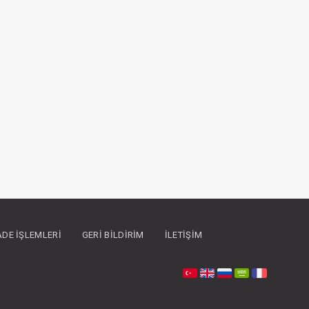
İADE İŞLEMLERI
GERI BILDIRIM
İLETIŞIM