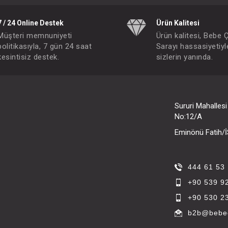
7 / 24 Online Destek
Ürün Kalitesi
Müşteri memnuniyeti
Ürün kalitesi, Bebe 
politikasıyla, 7 gün 24 saat
Sarayı hassasiyetiyl
kesintisiz destek.
sizlerin yanında.
Sururi Mahalles
No:12/A
Eminönü Fatih
444 61 53
+90 539 9
+90 530 2
b2b@bebec