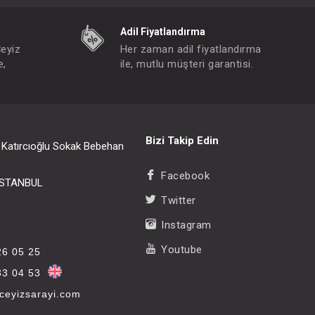
Adil Fiyatlandırma
Çeyiz
Her zaman adil fiyatlandırma
e,
ile, mutlu müşteri garantisi.
Bizi Takip Edin
i Katırcıoğlu Sokak Bebehan
Facebook
/İSTANBUL
Twitter
Instagram
Youtube
26 05 25
33 04 53
eyizsarayi.com