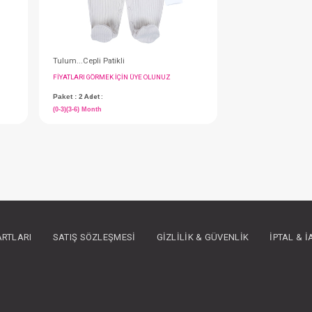
Tulum...Cepli Kuala Patikli
Tulum...Cepli Patikli
IN ÜYE OLUNUZ
FIYATLARI GÖRMEK IÇIN ÜYE OLUNUZ
Paket : 2
Adet :
(0-3)(3-6) Month
ARTLARI
SATIŞ SÖZLEŞMESI
GIZLILIK & GÜVENLIK
İPTAL & 