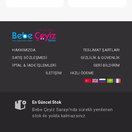
Elbise...Pineapple
Kundak...Orga
FIYATLARI GÖRMEK IÇIN ÜYE
FIYATLARI GÖRMEK
OLUNUZ
OLUNUZ
HAKKIMIZDA
TESLIMAT ŞARTLARI
SATIŞ SÖZLEŞMESI
GIZLILIK & GÜVENLIK
İPTAL & İADE İŞLEMLERI
GERI BILDIRIM
İLETIŞIM
HIZLI ÖDEME
En Güncel Stok
Bebe Çeyiz Sarayı'nda sürekli yenilenen
stok ile yolda kalmazsınız.