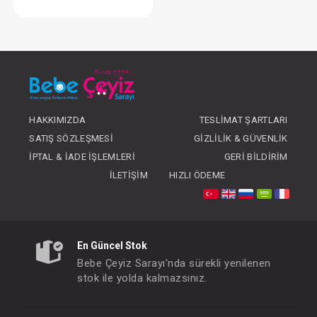
Kundak...Ekonomik
FIYATLARI GÖRMEK IÇIN ÜYE
OLUNUZ
HAKKIMIZDA
TESLIMAT ŞARTLARI
SATIŞ SÖZLEŞMESI
GIZLILIK & GÜVENLIK
İPTAL & İADE İŞLEMLERI
GERI BILDIRIM
İLETIŞIM
HIZLI ÖDEME
En Güncel Stok
Bebe Çeyiz Sarayı'nda sürekli yenilenen
stok ile yolda kalmazsınız.