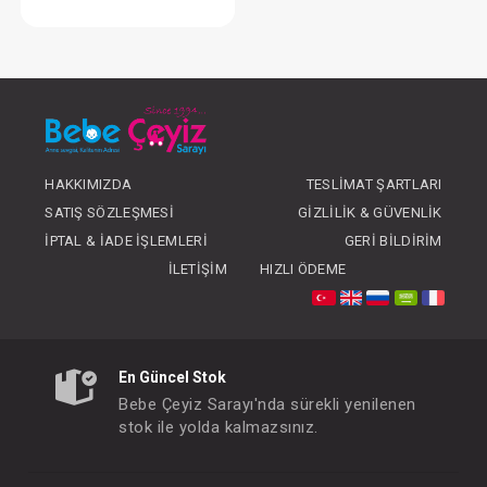
Elbise...Müslin Uzun Kol Kız
FIYATLARI GÖRMEK IÇIN ÜYE
OLUNUZ
HAKKIMIZDA
TESLIMAT ŞARTLARI
SATIŞ SÖZLEŞMESI
GIZLILIK & GÜVENLIK
İPTAL & İADE İŞLEMLERI
GERI BILDIRIM
İLETIŞIM
HIZLI ÖDEME
En Güncel Stok
Bebe Çeyiz Sarayı'nda sürekli yenilenen
stok ile yolda kalmazsınız.