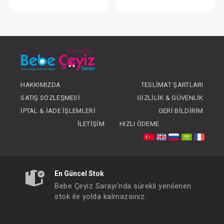
Takım...2 li Monster Party
Takım...Romantic 
FIYATLARI GÖRMEK IÇIN ÜYE
FIYATLARI GÖRMEK
OLUNUZ
OLUNUZ
HAKKIMIZDA
TESLIMAT ŞARTLARI
SATIŞ SÖZLEŞMESI
GIZLILIK & GÜVENLIK
İPTAL & İADE İŞLEMLERI
GERI BILDIRIM
İLETIŞIM
HIZLI ÖDEME
En Güncel Stok
Bebe Çeyiz Sarayı'nda sürekli yenilenen
stok ile yolda kalmazsınız.