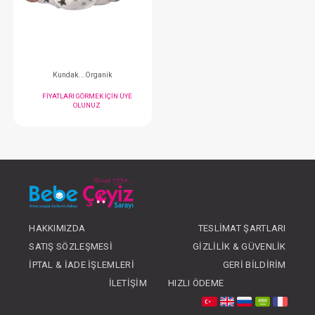
FIYATLARI GÖRMEK IÇIN ÜYE
FIYATLARI GÖRMEK
OLUNUZ
OLUNUZ
#012.306
- 10 %
HAKKIMIZDA
TESLIMAT ŞARTLARI
SATIŞ SÖZLEŞMESI
GIZLILIK & GÜVENLIK
Kundak...Organik
İPTAL & İADE İŞLEMLERI
GERI BILDIRIM
FIYATLARI GÖRMEK IÇIN ÜYE
İLETIŞIM
HIZLI ÖDEME
OLUNUZ