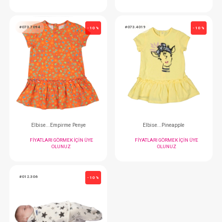
Elbise...Flower Penye
Elbise...Summer 
FIYATLARI GÖRMEK IÇIN ÜYE
FIYATLARI GÖRMEK
OLUNUZ
OLUNUZ
#073.7094
#073.4019
- 10 %
Elbise...Empirme Penye
Elbise...Pineap