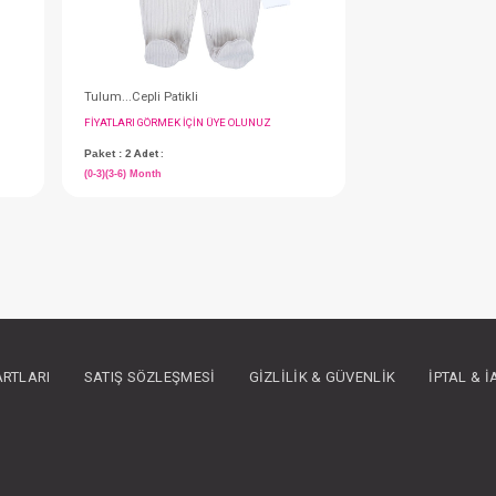
Tulum...Cepli Kuala Patikli
Tulum...Cepli Patikli
IN ÜYE OLUNUZ
FIYATLARI GÖRMEK IÇIN ÜYE OLUNUZ
Paket : 2
Adet :
(0-3)(3-6) Month
ARTLARI
SATIŞ SÖZLEŞMESI
GIZLILIK & GÜVENLIK
İPTAL & 