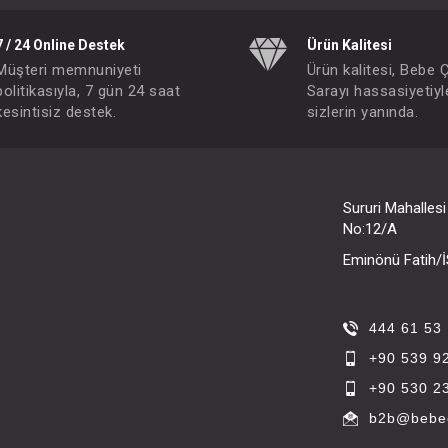
7 / 24 Online Destek
Ürün Kalitesi
Müşteri memnuniyeti
Ürün kalitesi, Bebe 
politikasıyla, 7 gün 24 saat
Sarayı hassasiyetiyl
kesintisiz destek.
sizlerin yanında.
Sururi Mahalles
No:12/A
Eminönü Fatih
444 61 53
+90 539 9
+90 530 2
b2b@bebec