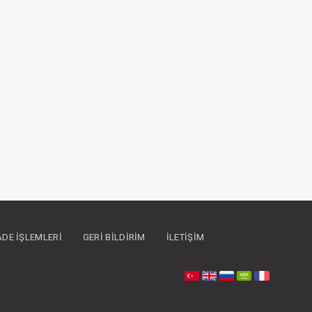
İADE İŞLEMLERI
GERI BILDIRIM
İLETIŞIM