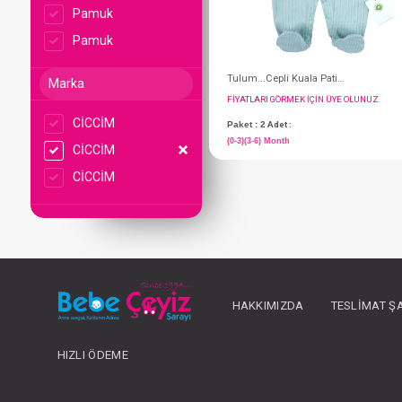
Pamuk
Pamuk
Marka
CİCCİM
CİCCİM
CİCCİM
FIYATLARI GÖRMEK IÇ
Paket : 2
Adet :
(0-3)(3-6) Month
HAKKIMIZDA
TESLIMAT Ş
HIZLI ÖDEME