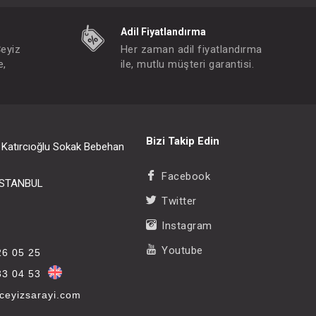
Adil Fiyatlandırma
Çeyiz
Her zaman adil fiyatlandırma
e,
ile, mutlu müşteri garantisi.
Bizi Takip Edin
i Katırcıoğlu Sokak Bebehan
Facebook
/İSTANBUL
Twitter
Instagram
Youtube
26 05 25
33 04 53
eyizsarayi.com