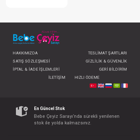
Ellbise...Boncuklu Naturel Kız Bebe Yakalı
FIYATLARI GÖRMEK IÇIN ÜYE
OLUNUZ
HAKKIMIZDA
TESLIMAT ŞARTLARI
SATIŞ SÖZLEŞMESI
GIZLILIK & GÜVENLIK
İPTAL & İADE İŞLEMLERI
GERI BILDIRIM
İLETIŞIM
HIZLI ÖDEME
En Güncel Stok
Bebe Çeyiz Sarayı'nda sürekli yenilenen
stok ile yolda kalmazsınız.