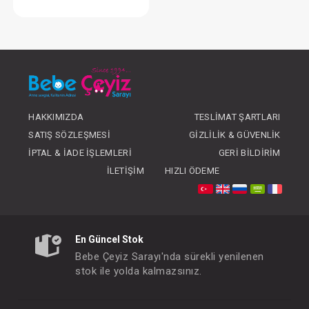
Ellbise...Boncuklu Naturel Kız Bebe Yakalı
FIYATLARI GÖRMEK IÇIN ÜYE
OLUNUZ
HAKKIMIZDA
TESLIMAT ŞARTLARI
SATIŞ SÖZLEŞMESI
GIZLILIK & GÜVENLIK
İPTAL & İADE İŞLEMLERI
GERI BILDIRIM
İLETIŞIM
HIZLI ÖDEME
En Güncel Stok
Bebe Çeyiz Sarayı'nda sürekli yenilenen
stok ile yolda kalmazsınız.