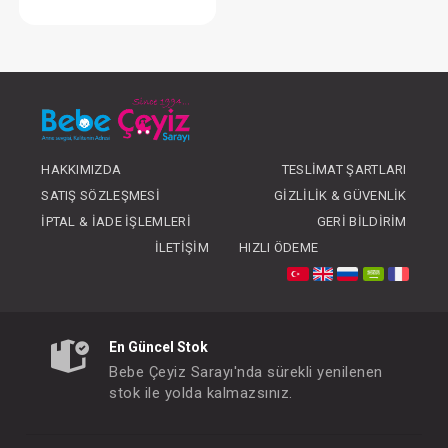
Kundak... İnterlok
FIYATLARI GÖRMEK IÇIN ÜYE
OLUNUZ
HAKKIMIZDA
TESLIMAT ŞARTLARI
SATIŞ SÖZLEŞMESI
GIZLILIK & GÜVENLIK
İPTAL & İADE İŞLEMLERI
GERI BILDIRIM
İLETIŞIM
HIZLI ÖDEME
En Güncel Stok
Bebe Çeyiz Sarayı'nda sürekli yenilenen
stok ile yolda kalmazsınız.