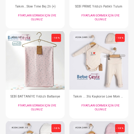
#132.5781.10
#132.5780.9
- 10 %
Tulum ... Pastoral Pudra
Tulum ... Pastora
FIYATLARI GÖRMEK IÇIN ÜYE
FIYATLARI GÖRMEK
OLUNUZ
OLUNUZ
#132.5780.12
#132.5724
- 10 %