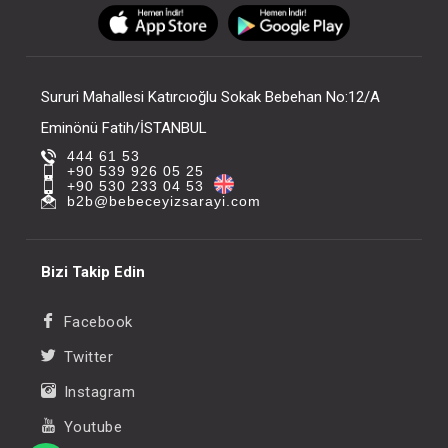
FIYATLARI GÖRMEK IÇIN ÜYE
FIYATLARI GÖRMEK
OLUNUZ
OLUNUZ
Sururi Mahallesi Katırcıoğlu Sokak Bebehan No:12/A
Eminönü Fatih/İSTANBUL
444 61 53
+90 539 926 05 25
+90 530 233 04 53
b2b@bebeceyizsarayi.com
Bizi Takip Edin
Facebook
Twitter
Instagram
Youtube