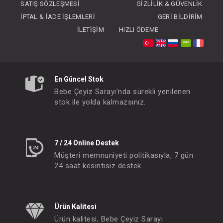
SATIŞ SÖZLEŞMESI
GIZLILIK & GÜVENLIK
İPTAL & İADE İŞLEMLERI
GERI BILDIRIM
İLETIŞIM
HIZLI ÖDEME
Takım...Slow Time Bej 2li (+)
SEBİ PRİME Yıldızlı Pa
En Güncel Stok
FIYATLARI GÖRMEK IÇIN ÜYE
FIYATLARI GÖRMEK
Bebe Çeyiz Sarayı'nda sürekli yenilenen
OLUNUZ
OLUNUZ
stok ile yolda kalmazsınız.
#001.9411
#204.2481.12
- 10 %
7 / 24 Online Destek
Müşteri memnuniyeti politikasıyla, 7 gün
24 saat kesintisiz destek.
Ürün Kalitesi
Ürün kalitesi, Bebe Çeyiz Sarayı