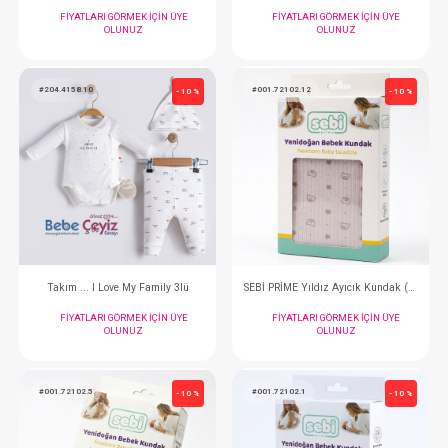
Hastane Çıkışı...10lu Set My Baby King Bej
FIYATLARI GÖRMEK IÇIN ÜYE
FIYATLARI GÖRMEK
OLUNUZ
OLUNUZ
#204.4158.10
#001.72102.12
- 10 %