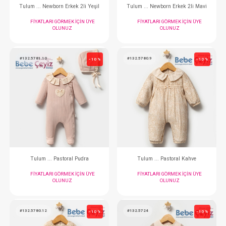
Tulum ... Newborn Kızı Pembe
Tulum ... Newborn K
FIYATLARI GÖRMEK IÇIN ÜYE
FIYATLARI GÖRMEK
OLUNUZ
OLUNUZ
#132.5902.13
#132.5902.1
- 10 %
Takım ... Newborn Erkek 2li Yeşil
Takım ... Newborn Erk