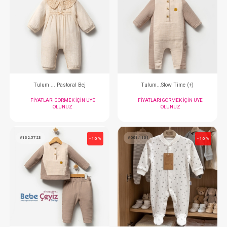
FIYATLARI GÖRMEK IÇIN ÜYE
FIYATLARI GÖRMEK
OLUNUZ
OLUNUZ
#132.5901.13
#132.5901.1
- 10 %
Tulum ... Newborn Erkek 2li Yeşil
Tulum ... Newborn Erk
FIYATLARI GÖRMEK IÇIN ÜYE
FIYATLARI GÖRMEK
OLUNUZ
OLUNUZ