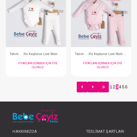
Tulum ... Pastoral Bej
Tulum...Slow Tim
FIYATLARI GÖRMEK IÇIN ÜYE
FIYATLARI GÖRMEK
OLUNUZ
OLUNUZ
1
2
3
4
5
6
#132.5723
#001.1131
- 10 %
HAKKIMIZDA
TESLIMAT ŞARTLARI