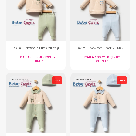
Takım ... 2li Pembe
Elbise...
FIYATLARI GÖRMEK IÇIN ÜYE
FIYATLARI GÖRMEK
OLUNUZ
OLUNUZ
#132.5912.2
#132.5912.10
- 10 %