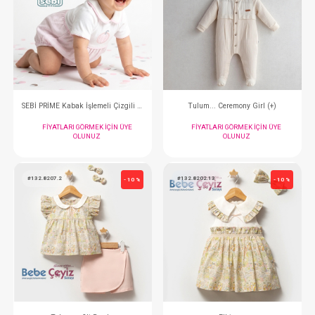
#001.10015.57
#001.10015.71
- 10 %
SEBİ PRİME Kabak İşlemeli Çizgili Kısa Tulum ( Ekru Somon )
FIYATLARI GÖRMEK IÇIN ÜYE
FIYATLARI GÖRMEK
OLUNUZ
OLUNUZ
#001.10015.38
#132.5421
- 10 %