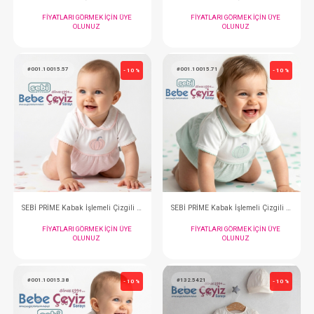
OLUNUZ
OLUNUZ
#001.9956
#001.10015.41
- 10 %
SEBİ PRİME Tavşanlı Battaniye
FIYATLARI GÖRMEK IÇIN ÜYE
FIYATLARI GÖRMEK
OLUNUZ
OLUNUZ