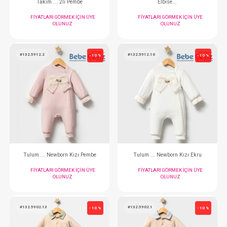
SEBİ PRİME Kabak İşlemeli Çizgili Kısa Tulum ( Ekru Pembe )
Tulum... Ceremony 
FIYATLARI GÖRMEK IÇIN ÜYE
FIYATLARI GÖRMEK
OLUNUZ
OLUNUZ
#132.8207.2
#132.8202.13
- 10 %