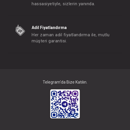
hassasiyetiyle, sizlerin yanında.
SEBİ BATTANİYE Yıldızlı Battaniye
Adil Fiyatlandırma
FIYATLARI GÖRMEK IÇIN ÜYE
FIYATLARI GÖRMEK
Her zaman adil fiyatlandırma ile, mutlu
OLUNUZ
OLUNUZ
müşteri garantisi.
#204.2481.10
#204.2481.2
- 10 %
Telegram'da Bize Katılın.
Takım ... 3lü Kaşkorse Love Mom Dad Ekru