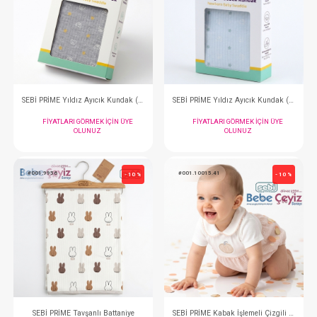
Takım ... I Love My Family 3lü
FIYATLARI GÖRMEK IÇIN ÜYE
FIYATLARI GÖRMEK
OLUNUZ
OLUNUZ
#001.72102.5
#001.72102.1
- 10 %
SEBİ PRİME Yıldız Ayıcık Kundak ( Gri )
FIYATLARI GÖRMEK IÇIN ÜYE
FIYATLARI GÖRMEK