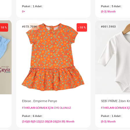
SEBİ PRİME 2'Li Penye İç Zıbın
IN ÜYE OLUNUZ
FIYATLARI GÖRMEK IÇIN ÜYE OLUNUZ
Paket : 1
Adet :
0+