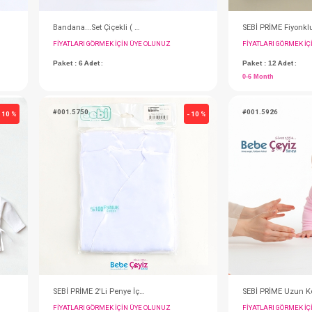
Bandana...Set Çiçekli ( Mix )
Bandana...Set Çiçekli ( Mix )
IN ÜYE OLUNUZ
FIYATLARI GÖRMEK IÇIN ÜYE OLUNUZ
Paket : 6
Adet :
#001.5750
- 10 %