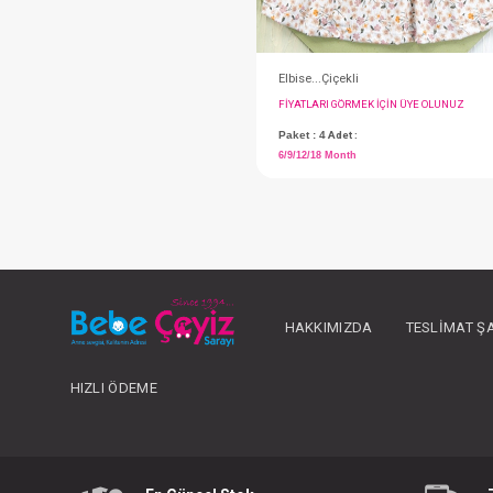
(0-3)(3-6)(6-9) Month
#135.785532
HAKKIMIZDA
TESLIMAT Ş
HIZLI ÖDEME
Salopet
FIYATLARI GÖRMEK IÇ