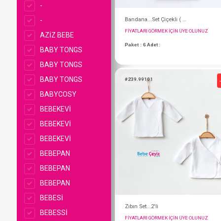
-
-
AZİZ BEBE
BABY TONGS
BABY TONGS
BABY TONGS
BABYCOSY
BEBEKEVİ
BEBEKEVİ
BEBEKEVİ
FIYATLARI GÖRMEK IÇ
BEBEPAN
Paket : 6
Adet :
BEBEPAN
BEBEPAN
BEBESİ
#239.99101
BEBESSİ