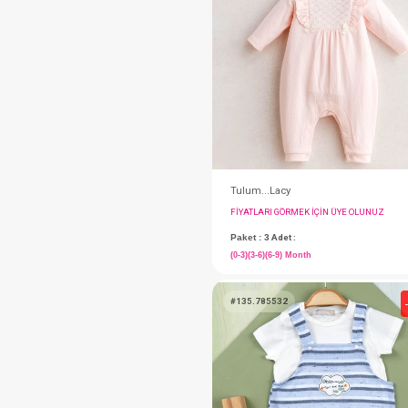
SEBİ
#001.0163
SEBİ
Sebi Prime
SEVİ BEBE
SEVİ BEBE
SEVİ BEBE
FIYATLARI GÖRMEK IÇ
Paket : 1
Adet :