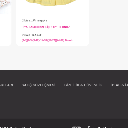
(6-9)(9-12)(12-18)(18-24) Month
#135.771902
- 10 %
ARTLARI
SATIŞ SÖZLEŞMESI
GIZLILIK & GÜVENLIK
İPTAL & 
Takım...2'li
IN ÜYE OLUNUZ
FIYATLARI GÖRMEK IÇIN ÜYE OLUNUZ