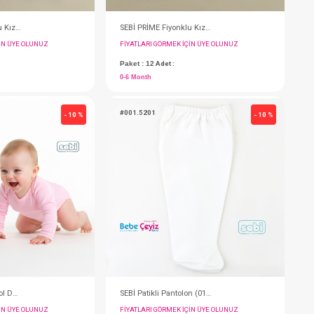
SEBİ PRİME Fiyonklu Kız Şapka ( Yeşil )
FIYATLARI GÖRMEK IÇIN ÜYE OLUNUZ
F
Paket : 12
Adet :
P
0-6 Month
0
#001.5926
#
- 10 %
- 10 %