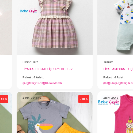
#001.0004
- 10 %
SEBİ PRİME Askılı Delikli Badi
SEBİ PRİME Badi Yarım Kol
IN ÜYE OLUNUZ
FIYATLARI GÖRMEK IÇIN ÜYE OLUNUZ
Paket : 1
Adet :