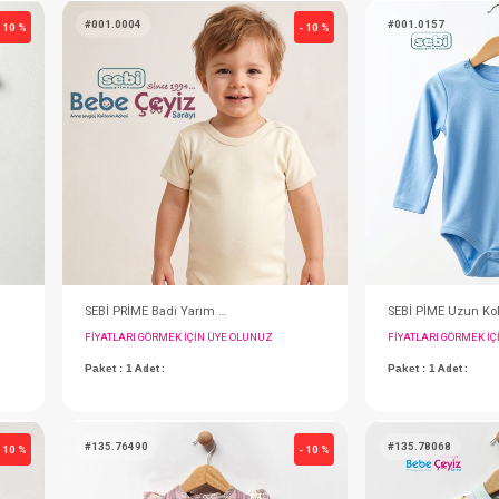
#073.7094
- 10 %
SEBİ PRİME Bağlamalı Ve Eldivenli Şapka ( Mavi )
Elbise...Empirme Penye
IN ÜYE OLUNUZ
FIYATLARI GÖRMEK IÇIN ÜYE OLUNUZ
Paket : 6
Adet :
(3-6)(6-9)(9-12)(12-18)(18-24)(24-30) Month