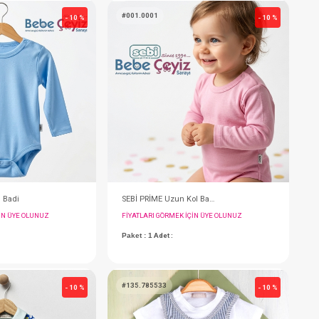
#001.5903
#
- 10 %
- 10 %
SEBİ PRİME Zıbın Kruvaze Badi
S
FIYATLARI GÖRMEK IÇIN ÜYE OLUNUZ
F
Paket : 1
Adet :
P
(0-3) Month