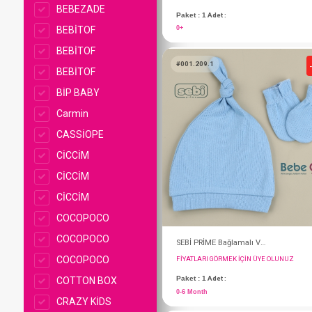
BEBEZADE
BEBİTOF
BEBİTOF
BEBİTOF
BİP BABY
Carmin
CASSİOPE
CİCCİM
CİCCİM
CİCCİM
Zıbın Set...2'li
COCOPOCO
FIYATLARI GÖRMEK IÇ
COCOPOCO
Paket : 1
Adet :
COCOPOCO
0+
COTTON BOX
CRAZY KİDS