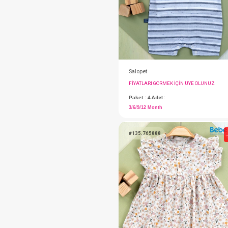
#132.5381
Tulum...Lacy
FIYATLARI GÖRMEK IÇ
Paket : 3
Adet :