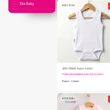
#001.209.1
Eke Baby
Eke Baby
Eke Baby
EKE BEBE
Fabu
FLEXİ
GAYE BEBE
GAYE BEBE
Miomini
MİOMİNİ
MYMİO BABY
MYMİO BABY
FIYATLARI GÖRMEK IÇ
MYMİO BABY
Paket : 1
Adet :
OUTLET
0-6 Month
SEBİ