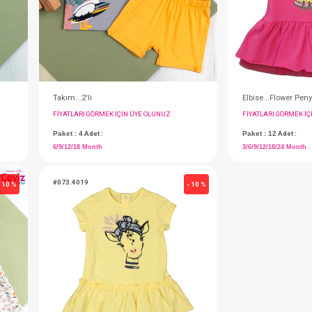
#135.76490
- 10 %
Elbise..Kız
IN ÜYE OLUNUZ
FIYATLARI GÖRMEK IÇIN ÜYE OLUNUZ
Paket : 4
Adet :