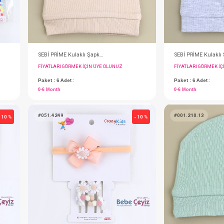
Toka...Seti Pens Lastikli Mikili ( Mix )
SEBİ PRİME Kulaklı Şapka ( Bej )
IN ÜYE OLUNUZ
FIYATLARI GÖRMEK IÇIN ÜYE OLUNUZ
Paket : 6
Adet :
0-6 Month
#051.4249
- 10 %