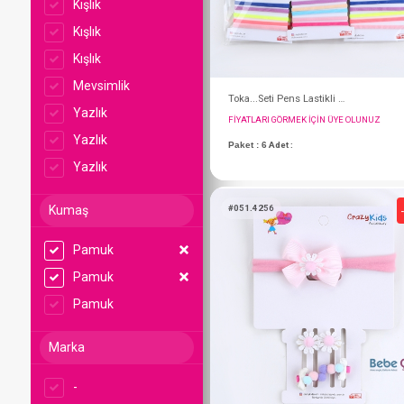
Kışlık
Kışlık
Kışlık
Mevsimlik
Yazlık
Yazlık
Yazlık
Kumaş
Pamuk
FIYATLARI GÖRMEK IÇ
Pamuk
Paket : 6
Adet :
Pamuk
Marka
#051.4256
-