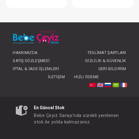
Takım...Romantic Flower
Takım...2 li Monst
FIYATLARI GÖRMEK IÇIN ÜYE
FIYATLARI GÖRMEK
OLUNUZ
OLUNUZ
HAKKIMIZDA
TESLIMAT ŞARTLARI
SATIŞ SÖZLEŞMESI
GIZLILIK & GÜVENLIK
İPTAL & İADE İŞLEMLERI
GERI BILDIRIM
İLETIŞIM
HIZLI ÖDEME
En Güncel Stok
Bebe Çeyiz Sarayı'nda sürekli yenilenen
stok ile yolda kalmazsınız.