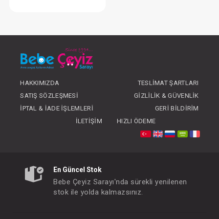
Tulum...Kroşatalı Kız Patikli
FIYATLARI GÖRMEK IÇIN ÜYE
OLUNUZ
HAKKIMIZDA
TESLIMAT ŞARTLARI
SATIŞ SÖZLEŞMESI
GIZLILIK & GÜVENLIK
İPTAL & İADE İŞLEMLERI
GERI BILDIRIM
İLETIŞIM
HIZLI ÖDEME
En Güncel Stok
Bebe Çeyiz Sarayı'nda sürekli yenilenen
stok ile yolda kalmazsınız.