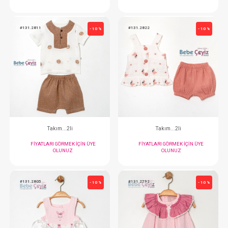
Tulum...
Takım...2li
FIYATLARI GÖRMEK IÇIN ÜYE
FIYATLARI GÖRMEK
OLUNUZ
OLUNUZ
#131.2811
#131.2822
- 10 %
Takım...2li
Takım...2li