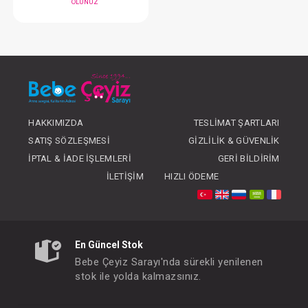
#131.2716
- 10 %
HAKKIMIZDA
TESLIMAT ŞARTLARI
SATIŞ SÖZLEŞMESI
GIZLILIK & GÜVENLIK
İPTAL & İADE İŞLEMLERI
GERI BILDIRIM
İLETIŞIM
HIZLI ÖDEME
Elbise...
FIYATLARI GÖRMEK IÇIN ÜYE
OLUNUZ
En Güncel Stok
Bebe Çeyiz Sarayı'nda sürekli yenilenen
stok ile yolda kalmazsınız.