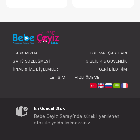
Zıbın Set...2'li
FIYATLARI GÖRMEK IÇIN ÜYE
FIYATLARI GÖRMEK
OLUNUZ
OLUNUZ
HAKKIMIZDA
TESLIMAT ŞARTLARI
SATIŞ SÖZLEŞMESI
GIZLILIK & GÜVENLIK
İPTAL & İADE İŞLEMLERI
GERI BILDIRIM
İLETIŞIM
HIZLI ÖDEME
En Güncel Stok
Bebe Çeyiz Sarayı'nda sürekli yenilenen
stok ile yolda kalmazsınız.