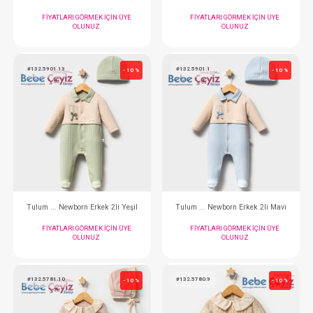
OLUNUZ
OLUNUZ
#132.5902.13
#132.5902.1
- 10 %
Takım ... Newborn Erkek 2li Yeşil
Takım ... Newborn Erk
FIYATLARI GÖRMEK IÇIN ÜYE
FIYATLARI GÖRMEK
OLUNUZ
OLUNUZ