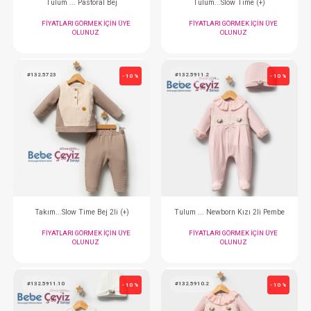
Tulum ... Pastoral Pudra
Tulum ... Pastora
FIYATLARI GÖRMEK IÇIN ÜYE
FIYATLARI GÖRMEK
OLUNUZ
OLUNUZ
#132.5780.12
#132.5724
- 10 %