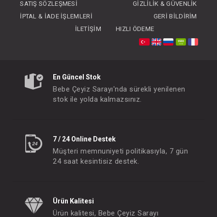
SATIŞ SÖZLEŞMESI
GIZLILIK & GÜVENLIK
İPTAL & İADE İŞLEMLERI
GERI BILDIRIM
İLETIŞIM
HIZLI ÖDEME
Takım...2li Authentıc
Takım...College
En Güncel Stok
FIYATLARI GÖRMEK IÇIN ÜYE
FIYATLARI GÖRMEK
Bebe Çeyiz Sarayı'nda sürekli yenilenen
OLUNUZ
OLUNUZ
stok ile yolda kalmazsınız.
#132.5577
#132.5574
- 10 %
7 / 24 Online Destek
Müşteri memnuniyeti politikasıyla, 7 gün
24 saat kesintisiz destek.
Ürün Kalitesi
Ürün kalitesi, Bebe Çeyiz Sarayı