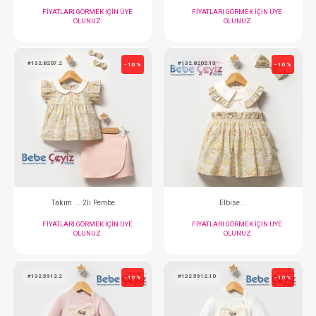
Tulum...Sailing Soul
Tulum... Ceremony 
FIYATLARI GÖRMEK IÇIN ÜYE
FIYATLARI GÖRMEK
OLUNUZ
OLUNUZ
#132.8207.2
#132.8202.13
- 10 %