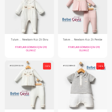
Tulum ... Pastoral Bej
Tulum...Slow Tim
FIYATLARI GÖRMEK IÇIN ÜYE
FIYATLARI GÖRMEK
OLUNUZ
OLUNUZ
#132.5723
#132.5911.2
- 10 %