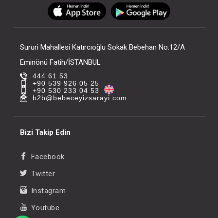
FIYATLARI GÖRMEK IÇIN ÜYE
FIYATLARI GÖRMEK
OLUNUZ
OLUNUZ
Sururi Mahallesi Katırcıoğlu Sokak Bebehan No:12/A
Eminönü Fatih/İSTANBUL
444 61 53
+90 539 926 05 25
+90 530 233 04 53
b2b@bebeceyizsarayi.com
Bizi Takip Edin
Facebook
Twitter
Instagram
Youtube