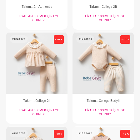
#132.9003.1
#132.5654.5
- 10 %
Takım...Quılted 2 li
Takım...Daıly Eleg
FIYATLARI GÖRMEK IÇIN ÜYE
FIYATLARI GÖRMEK
OLUNUZ
OLUNUZ
#132.5581
#132.5562
- 10 %