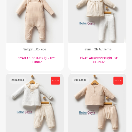
FIYATLARI GÖRMEK IÇIN ÜYE
FIYATLARI GÖRMEK
OLUNUZ
OLUNUZ
#132.5910.10
#132.5894.5
- 10 %
Takım ... Newborn Kızı 2li Ekru
Tulum... Cha
FIYATLARI GÖRMEK IÇIN ÜYE
FIYATLARI GÖRMEK
OLUNUZ
OLUNUZ