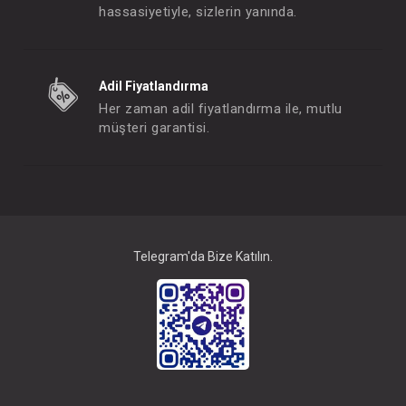
hassasiyetiyle, sizlerin yanında.
Takım...College 2li
Takım...College 
Adil Fiyatlandırma
FIYATLARI GÖRMEK IÇIN ÜYE
FIYATLARI GÖRMEK
Her zaman adil fiyatlandırma ile, mutlu
OLUNUZ
OLUNUZ
müşteri garantisi.
#132.5633
#132.5642
- 10 %
Telegram'da Bize Katılın.
Takım...Little Honey 2li
Takım...Magic For