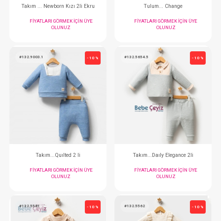
Takım...Slow Time Bej 2li (+)
Tulum ... Newborn Kız
FIYATLARI GÖRMEK IÇIN ÜYE
FIYATLARI GÖRMEK
OLUNUZ
OLUNUZ
#132.5911.10
#132.5910.2
- 10 %
Tulum ... Newborn Kızı 2li Ekru
Takım ... Newborn Kız