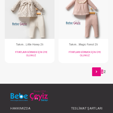
Salopet...College
Takım...2li Auth
FIYATLARI GÖRMEK IÇIN ÜYE
FIYATLARI GÖRMEK
OLUNUZ
OLUNUZ
1
2
#132.5564
#132.5583
- 10 %
HAKKIMIZDA
TESLIMAT ŞARTLARI