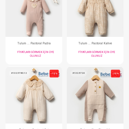
#132.5901.13
#132.5901.1
- 10 %
Tulum ... Newborn Erkek 2li Yeşil
Tulum ... Newborn Erk
FIYATLARI GÖRMEK IÇIN ÜYE
FIYATLARI GÖRMEK
OLUNUZ
OLUNUZ
#132.5781.10
#132.5780.9
- 10 %